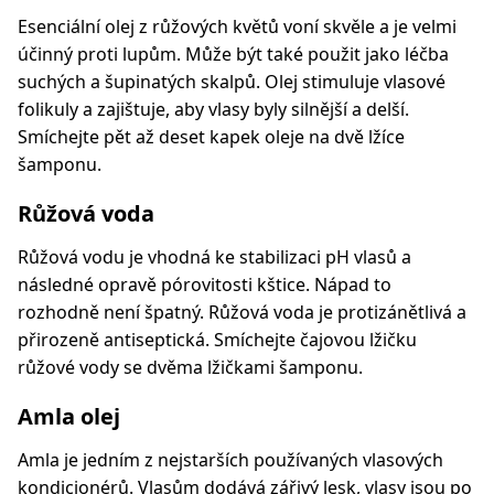
Esenciální olej z růžových květů voní skvěle a je velmi
účinný proti lupům. Může být také použit jako léčba
suchých a šupinatých skalpů. Olej stimuluje vlasové
folikuly a zajištuje, aby vlasy byly silnější a delší.
Smíchejte pět až deset kapek oleje na dvě lžíce
šamponu.
Růžová voda
Růžová vodu je vhodná ke stabilizaci pH vlasů a
následné opravě pórovitosti kštice. Nápad to
rozhodně není špatný. Růžová voda je protizánětlivá a
přirozeně antiseptická. Smíchejte čajovou lžičku
růžové vody se dvěma lžičkami šamponu.
Amla olej
Amla je jedním z nejstarších používaných vlasových
kondicionérů. Vlasům dodává zářivý lesk, vlasy jsou po