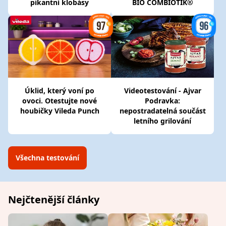
pikantní klobásy
BIO COMBIOTIK®
Úklid, který voní po
Videotestování - Ajvar
ovoci. Otestujte nové
Podravka:
houbičky Vileda Punch
nepostradatelná součást
letního grilování
Všechna testování
Nejčtenější články