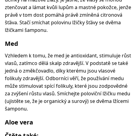
ztenčovat a lámat kvůli lupům a mastné pokožce, jenže
právě v tom dost pomáhá právě zmíněná citronová
šťáva. Stačí smíchat polovinu lžičky šťávy se dvěma
lžičkami šamponu.
Med
Vzhledem k tomu, že med je antioxidant, stimuluje růst
vlasů, zatímco dělá skalp zdravější. V podstatě se také
jedná o změkčovadlo, díky kterému jsou vlasové
folikuly zdravější. Odborníci věří, že používání medu
může stimulovat spící folikuly, které jsou zodpovědné
za zvýšení růstu vlasů. Smíchejte poloviční lžičku medu
(ujistěte se, že je organický a surový) se dvěma lžícemi
šamponu.
Aloe vera
Čtěte také: