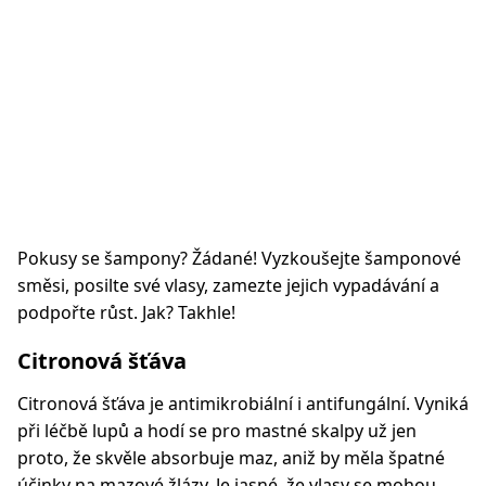
Pokusy se šampony? Žádané! Vyzkoušejte šamponové
směsi, posilte své vlasy, zamezte jejich vypadávání a
podpořte růst. Jak? Takhle!
Citronová šťáva
Citronová šťáva je antimikrobiální i antifungální. Vyniká
při léčbě lupů a hodí se pro mastné skalpy už jen
proto, že skvěle absorbuje maz, aniž by měla špatné
účinky na mazové žlázy. Je jasné, že vlasy se mohou