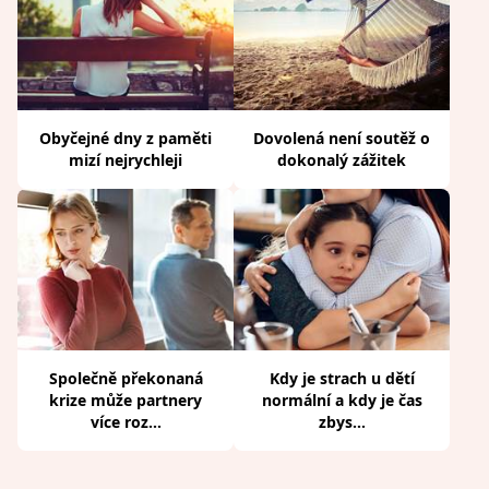
Obyčejné dny z paměti
Dovolená není soutěž o
mizí nejrychleji
dokonalý zážitek
Společně překonaná
Kdy je strach u dětí
krize může partnery
normální a kdy je čas
více roz...
zbys...