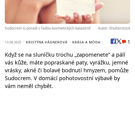
Sudocrem si poradí s řadou kosmetických katastrof.
Autor: Shutterstock
1
13.08.2025
KRISTÝNA VÁGNEROVÁ
KRÁSA A MÓDA
Když se na sluníčku trochu „zapomenete“ a pálí
vás kůže, máte popraskané paty, vyrážku, jemné
vrásky, akné či bolavé bodnutí hmyzem, pomůže
Sudocrem. V domácí pohotovostní výbavě by
vám neměl chybět.