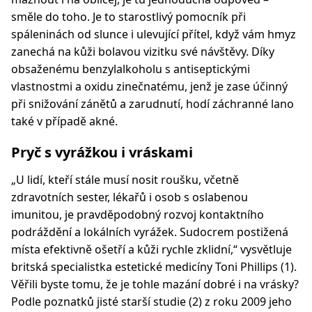
směle do toho. Je to starostlivý pomocník při
spáleninách od slunce i ulevující přítel, když vám hmyz
zanechá na kůži bolavou vizitku své návštěvy. Díky
obsaženému benzylalkoholu s antiseptickými
vlastnostmi a oxidu zinečnatému, jenž je zase účinný
při snižování zánětů a zarudnutí, hodí záchranné lano
také v případě akné.
Pryč s vyrážkou i vráskami
„U lidí, kteří stále musí nosit roušku, včetně
zdravotních sester, lékařů i osob s oslabenou
imunitou, je pravděpodobný rozvoj kontaktního
podráždění a lokálních vyrážek. Sudocrem postižená
místa efektivně ošetří a kůži rychle zklidní,“ vysvětluje
britská specialistka estetické medicíny Toni Phillips (1).
Věřili byste tomu, že je tohle mazání dobré i na vrásky?
Podle poznatků jisté starší studie (2) z roku 2009 jeho