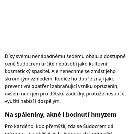
Díky svému nenápadnému šedému obalu a dostupné
ceně Sudocrem určitě nepůsobí jako kultovní
kosmetický spasitel. Ale nenechme se zmást jeho
skromným vzhledem! Rodiče ho dobře znají jako
preventivní opatření zabraňující vzniku opruzenin,
ovšem není jen pro dětské zadečky, protože nespočet
využití nabízí i dospělým.
Na spáleniny, akné i bodnutí hmyzem
Pro každého, kdo přemýšlí, zda se Sudocrem dá
máznout i na obličej, je tu jednoduchá odpověď –