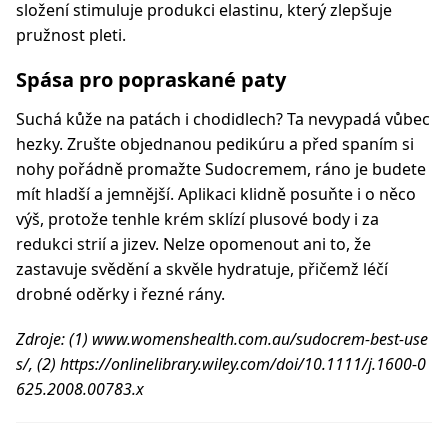
složení stimuluje produkci elastinu, který zlepšuje
pružnost pleti.
Spása pro popraskané paty
Suchá kůže na patách i chodidlech? Ta nevypadá vůbec
hezky. Zrušte objednanou pedikúru a před spaním si
nohy pořádně promažte Sudocremem, ráno je budete
mít hladší a jemnější. Aplikaci klidně posuňte i o něco
výš, protože tenhle krém sklízí plusové body i za
redukci strií a jizev. Nelze opomenout ani to, že
zastavuje svědění a skvěle hydratuje, přičemž léčí
drobné oděrky i řezné rány.
Zdroje: (1) www.womenshealth.com.au/sudocrem-best-use
s/, (2) https://onlinelibrary.wiley.com/doi/10.1111/j.1600-0
625.2008.00783.x