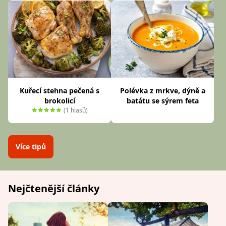
Kuřecí stehna pečená s
Polévka z mrkve, dýně a
brokolicí
batátu se sýrem feta
(1 hlasů)
Více tipů
Nejčtenější články