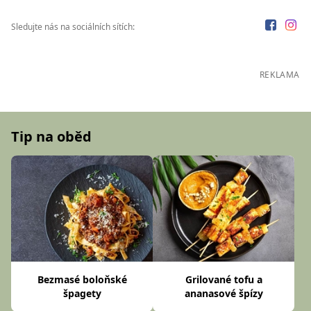
Sledujte nás na sociálních sítích:
REKLAMA
Tip na oběd
Bezmasé boloňské
Grilované tofu a
špagety
ananasové špízy