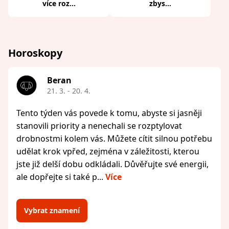
více roz...
zbys...
Horoskopy
Beran
21. 3. - 20. 4.
Tento týden vás povede k tomu, abyste si jasněji
stanovili priority a nenechali se rozptylovat
drobnostmi kolem vás. Můžete cítit silnou potřebu
udělat krok vpřed, zejména v záležitosti, kterou
jste již delší dobu odkládali. Důvěřujte své energii,
ale dopřejte si také p...
Více
Vybrat znamení