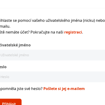
ihlaste se pomocí vašeho uživatelského jména (nicku) nebo
mailu.
ště nemáte účet? Pokračujte na naši
registraci
.
živatelské jméno
eslo
apomněla jste své heslo?
Pošlete si jej e-mailem