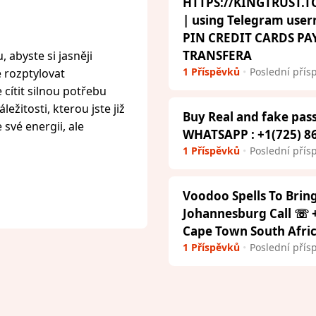
HTTPS://KINGTRUST.TO
| using Telegram us
PIN CREDIT CARDS P
TRANSFERA
 abyste si jasněji
1 Příspěvků
Poslední přís
e rozptylovat
cítit silnou potřebu
ežitosti, kterou jste již
Buy Real and fake pass
 své energii, ale
WHATSAPP : +1(725) 8
1 Příspěvků
Poslední přís
Voodoo Spells To Brin
Johannesburg Call ☏ +
Cape Town South Afri
1 Příspěvků
Poslední přís