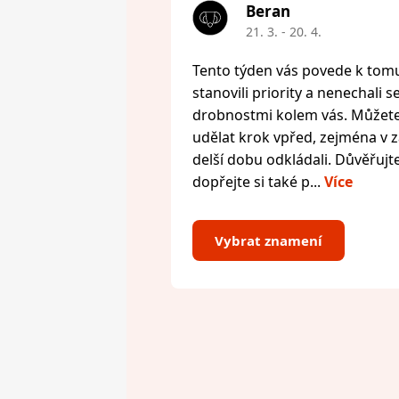
Beran
21. 3. - 20. 4.
Tento týden vás povede k tomu,
stanovili priority a nenechali s
drobnostmi kolem vás. Můžete 
udělat krok vpřed, zejména v zál
delší dobu odkládali. Důvěřujte
dopřejte si také p...
Více
Vybrat znamení