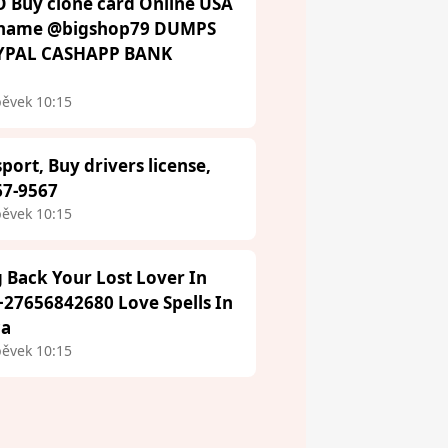
 Buy clone card Online USA
ername @bigshop79 DUMPS
AYPAL CASHAPP BANK
pěvek 10:15
port, Buy drivers license,
67-9567
pěvek 10:15
g Back Your Lost Lover In
27656842680 Love Spells In
ca
pěvek 10:15