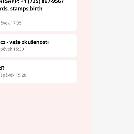
ATSAPP: +1 (725) 867-9567
ards, stamps,birth
pěvek 17:35
.cz - vaše zkušenosti
spěvek 15:30
d?
íspěvek 15:28