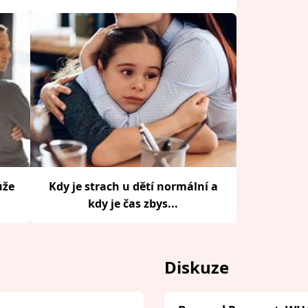
ůže
Kdy je strach u dětí normální a
kdy je čas zbys...
Diskuze