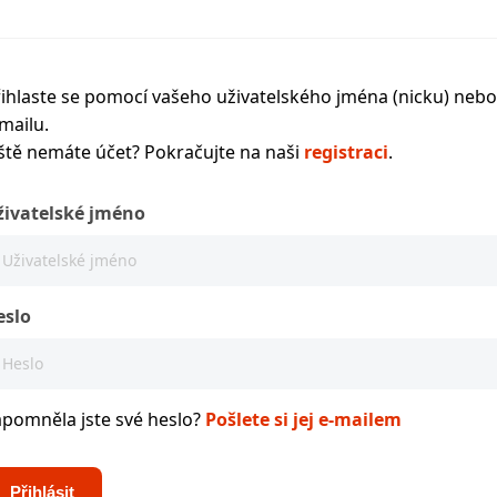
ihlaste se pomocí vašeho uživatelského jména (nicku) nebo
mailu.
ště nemáte účet? Pokračujte na naši
registraci
.
živatelské jméno
eslo
apomněla jste své heslo?
Pošlete si jej e-mailem