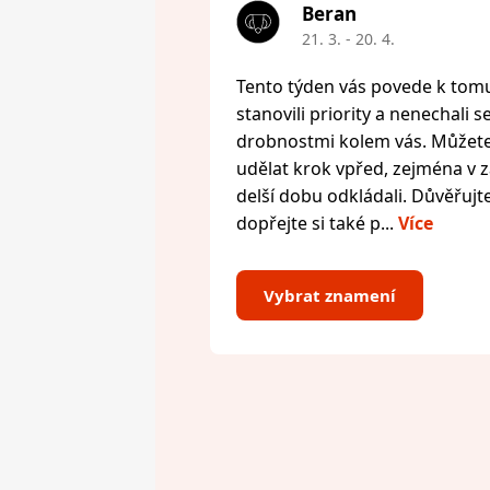
Beran
21. 3. - 20. 4.
Tento týden vás povede k tomu,
stanovili priority a nenechali s
drobnostmi kolem vás. Můžete 
udělat krok vpřed, zejména v zál
delší dobu odkládali. Důvěřujte
dopřejte si také p...
Více
Vybrat znamení