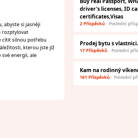
Buy real Passport, WH
driver's licenses, ID c
certificates,Visas
2 Příspěvků
Poslední přís
 abyste si jasněji
e rozptylovat
cítit silnou potřebu
Prodej bytu s vlastnici
ežitosti, kterou jste již
17 Příspěvků
Poslední pří
 své energii, ale
Kam na rodinný víken
161 Příspěvků
Poslední př