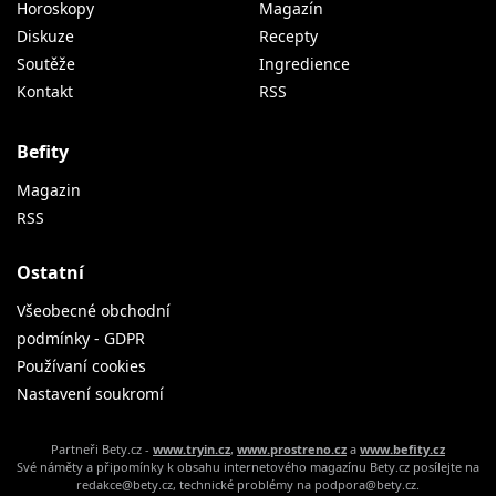
Horoskopy
Magazín
Diskuze
Recepty
Soutěže
Ingredience
Kontakt
RSS
Befity
Magazin
RSS
Ostatní
Všeobecné obchodní
podmínky - GDPR
Používaní cookies
Nastavení soukromí
Partneři Bety.cz -
www.tryin.cz
,
www.prostreno.cz
a
www.befity.cz
Své náměty a připomínky k obsahu internetového magazínu Bety.cz posílejte na
redakce@bety.cz, technické problémy na podpora@bety.cz.