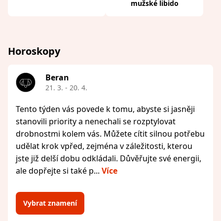
mužské libido
Horoskopy
Beran
21. 3. - 20. 4.
Tento týden vás povede k tomu, abyste si jasněji
stanovili priority a nenechali se rozptylovat
drobnostmi kolem vás. Můžete cítit silnou potřebu
udělat krok vpřed, zejména v záležitosti, kterou
jste již delší dobu odkládali. Důvěřujte své energii,
ale dopřejte si také p...
Více
Vybrat znamení