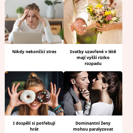
Nikdy nekončící stres
Svatby uzavřené v létě
mají vyšší riziko
rozpadu
I dospělí si potřebují
Dominantní ženy
hrát
mohou paralyzovat