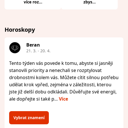
více roz...
zbys...
Horoskopy
Beran
21. 3. - 20. 4.
Tento týden vás povede k tomu, abyste si jasněji
stanovili priority a nenechali se rozptylovat
drobnostmi kolem vás. Můžete cítit silnou potřebu
udělat krok vpřed, zejména v záležitosti, kterou
jste již delší dobu odkládali. Důvěřujte své energii,
ale dopřejte si také p...
Více
Vybrat znamení