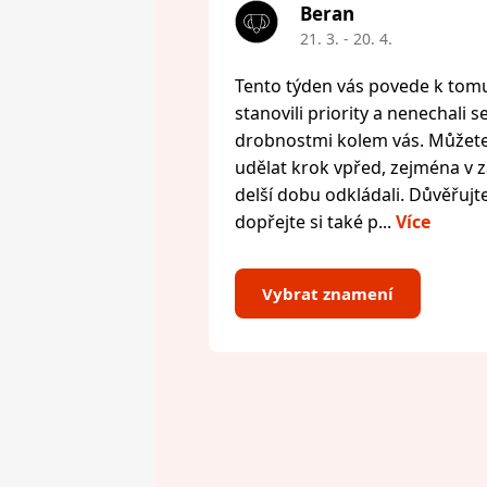
Beran
21. 3. - 20. 4.
Tento týden vás povede k tomu,
stanovili priority a nenechali s
drobnostmi kolem vás. Můžete 
udělat krok vpřed, zejména v zál
delší dobu odkládali. Důvěřujte
dopřejte si také p...
Více
Vybrat znamení