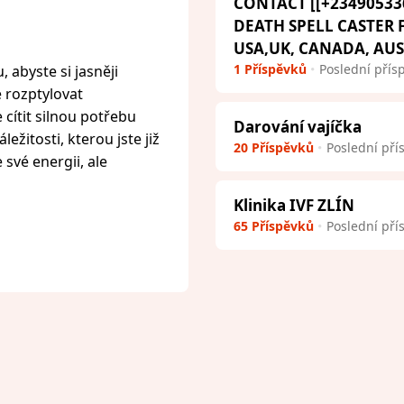
CONTACT [[+23490533
DEATH SPELL CASTER
USA,UK, CANADA, AU
1 Příspěvků
Poslední přís
 abyste si jasněji
e rozptylovat
cítit silnou potřebu
Darování vajíčka
ežitosti, kterou jste již
20 Příspěvků
Poslední pří
 své energii, ale
Klinika IVF ZLÍN
65 Příspěvků
Poslední pří