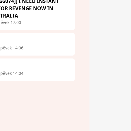
66074]] I NEED INSTANT
 FOR REVENGE NOW IN
STRALIA
pěvek 17:00
spěvek 14:06
spěvek 14:04