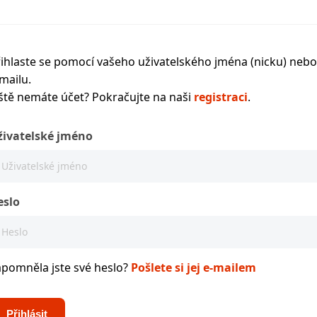
ihlaste se pomocí vašeho uživatelského jména (nicku) nebo
mailu.
ště nemáte účet? Pokračujte na naši
registraci
.
živatelské jméno
eslo
apomněla jste své heslo?
Pošlete si jej e-mailem