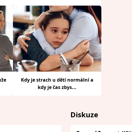
ůže
Kdy je strach u dětí normální a
kdy je čas zbys...
Diskuze