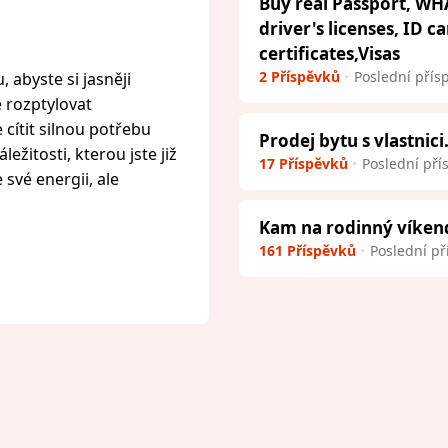
Buy real Passport, WH
driver's licenses, ID c
certificates,Visas
2 Příspěvků
Poslední přís
 abyste si jasněji
e rozptylovat
cítit silnou potřebu
Prodej bytu s vlastnici
ežitosti, kterou jste již
17 Příspěvků
Poslední pří
 své energii, ale
Kam na rodinný víken
161 Příspěvků
Poslední př