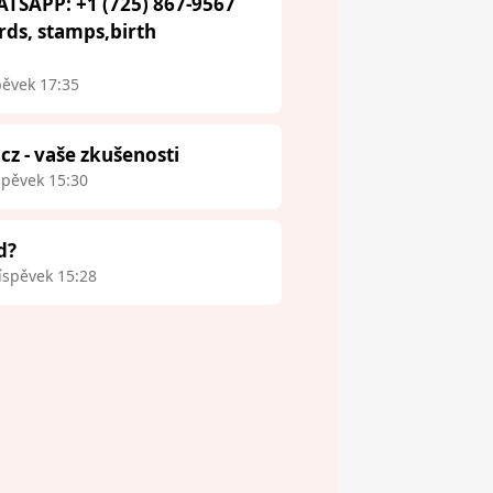
ATSAPP: +1 (725) 867-9567
ards, stamps,birth
pěvek 17:35
.cz - vaše zkušenosti
spěvek 15:30
d?
íspěvek 15:28