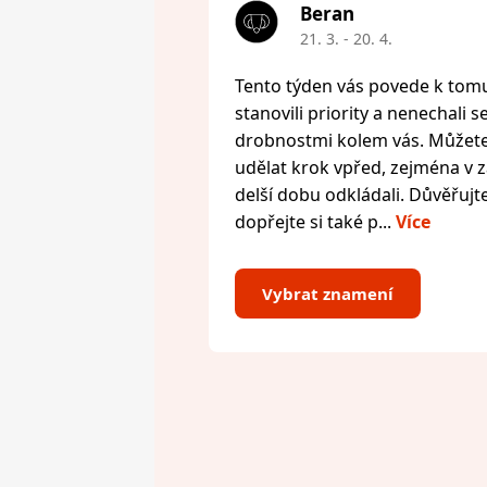
Beran
21. 3. - 20. 4.
Tento týden vás povede k tomu,
stanovili priority a nenechali s
drobnostmi kolem vás. Můžete 
udělat krok vpřed, zejména v zál
delší dobu odkládali. Důvěřujte
dopřejte si také p...
Více
Vybrat znamení