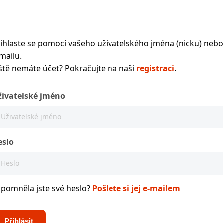
ihlaste se pomocí vašeho uživatelského jména (nicku) nebo
mailu.
ště nemáte účet? Pokračujte na naši
registraci
.
živatelské jméno
eslo
apomněla jste své heslo?
Pošlete si jej e-mailem