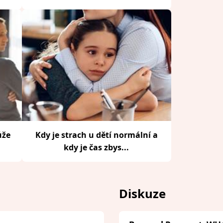
ůže
Kdy je strach u dětí normální a
kdy je čas zbys...
Diskuze