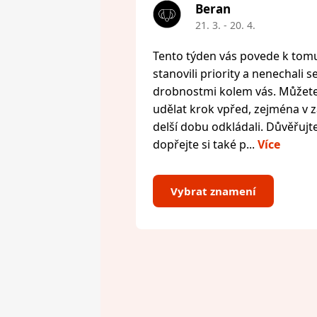
Beran
21. 3. - 20. 4.
Tento týden vás povede k tomu,
stanovili priority a nenechali s
drobnostmi kolem vás. Můžete 
udělat krok vpřed, zejména v zál
delší dobu odkládali. Důvěřujte
dopřejte si také p...
Více
Vybrat znamení