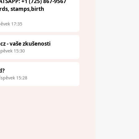
ATSAPP: +1 (725) 867-9567
ards, stamps,birth
pěvek 17:35
.cz - vaše zkušenosti
spěvek 15:30
d?
íspěvek 15:28