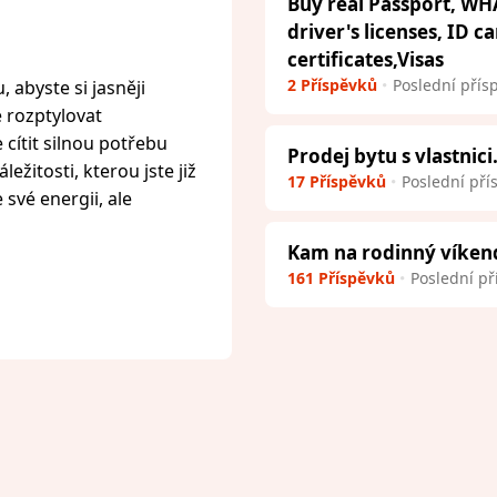
Buy real Passport, WH
driver's licenses, ID c
certificates,Visas
2 Příspěvků
Poslední přís
 abyste si jasněji
e rozptylovat
cítit silnou potřebu
Prodej bytu s vlastnici
ežitosti, kterou jste již
17 Příspěvků
Poslední pří
 své energii, ale
Kam na rodinný víken
161 Příspěvků
Poslední př