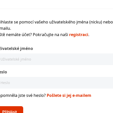
ihlaste se pomocí vašeho uživatelského jména (nicku) nebo
mailu.
ště nemáte účet? Pokračujte na naši
registraci
.
živatelské jméno
eslo
apomněla jste své heslo?
Pošlete si jej e-mailem