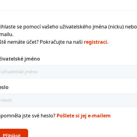
ihlaste se pomocí vašeho uživatelského jména (nicku) nebo
mailu.
ště nemáte účet? Pokračujte na naši
registraci
.
živatelské jméno
eslo
apomněla jste své heslo?
Pošlete si jej e-mailem