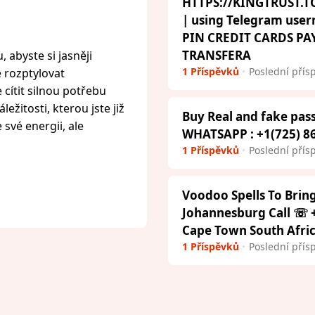
HTTPS://KINGTRUST.TO
| using Telegram us
PIN CREDIT CARDS P
TRANSFERA
 abyste si jasněji
1 Příspěvků
Poslední přís
e rozptylovat
cítit silnou potřebu
ežitosti, kterou jste již
Buy Real and fake pass
 své energii, ale
WHATSAPP : +1(725) 8
1 Příspěvků
Poslední přís
Voodoo Spells To Brin
Johannesburg Call ☏ +
Cape Town South Afri
1 Příspěvků
Poslední přís