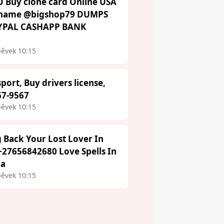
 Buy clone card Online USA
ername @bigshop79 DUMPS
AYPAL CASHAPP BANK
pěvek 10:15
port, Buy drivers license,
67-9567
pěvek 10:15
g Back Your Lost Lover In
27656842680 Love Spells In
ca
pěvek 10:15