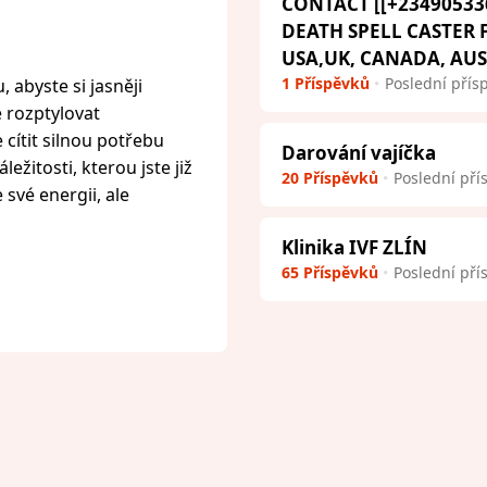
CONTACT [[+23490533
DEATH SPELL CASTER
USA,UK, CANADA, AU
1 Příspěvků
Poslední přís
 abyste si jasněji
e rozptylovat
cítit silnou potřebu
Darování vajíčka
ežitosti, kterou jste již
20 Příspěvků
Poslední pří
 své energii, ale
Klinika IVF ZLÍN
65 Příspěvků
Poslední pří