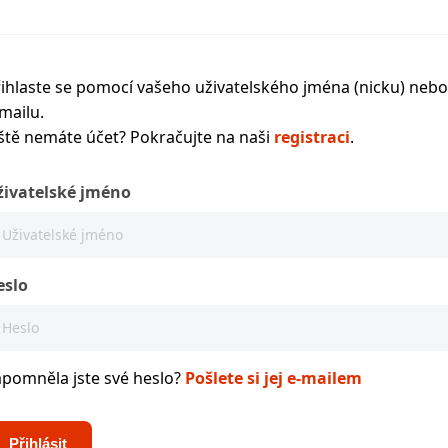
ihlaste se pomocí vašeho uživatelského jména (nicku) nebo
mailu.
ště nemáte účet? Pokračujte na naši
registraci
.
živatelské jméno
eslo
apomněla jste své heslo?
Pošlete si jej e-mailem