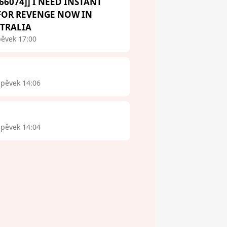
66074]] I NEED INSTANT
 FOR REVENGE NOW IN
STRALIA
pěvek 17:00
spěvek 14:06
spěvek 14:04