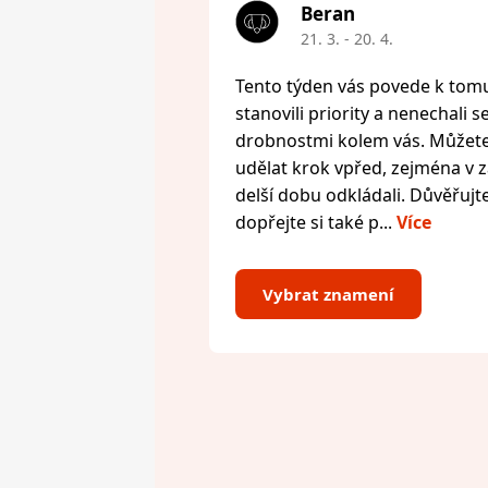
Beran
21. 3. - 20. 4.
Tento týden vás povede k tomu,
stanovili priority a nenechali s
drobnostmi kolem vás. Můžete 
udělat krok vpřed, zejména v zál
delší dobu odkládali. Důvěřujte
dopřejte si také p...
Více
Vybrat znamení