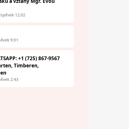
ásku a vztahy Mgr. Evou
íspěvek 12:02
pěvek 9:01
TSAPP: +1 (725) 867-9567
arten, Timberen,
aen
pěvek 2:43