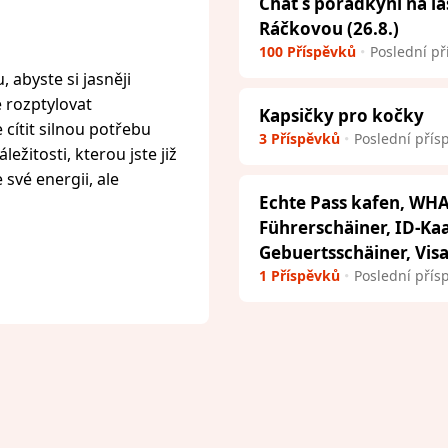
Chat s poradkyní na l
Ráčkovou (26.8.)
100 Příspěvků
Poslední př
 abyste si jasněji
e rozptylovat
Kapsičky pro kočky
cítit silnou potřebu
3 Příspěvků
Poslední přís
ežitosti, kterou jste již
 své energii, ale
Echte Pass kafen, WHA
Führerschäiner, ID-Ka
Gebuertsschäiner, Vis
1 Příspěvků
Poslední přís