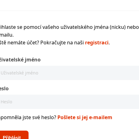
ihlaste se pomocí vašeho uživatelského jména (nicku) nebo
mailu.
ště nemáte účet? Pokračujte na naši
registraci
.
živatelské jméno
eslo
apomněla jste své heslo?
Pošlete si jej e-mailem