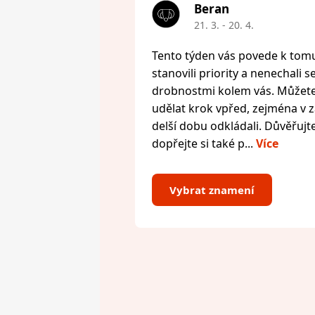
Beran
21. 3. - 20. 4.
Tento týden vás povede k tomu,
stanovili priority a nenechali s
drobnostmi kolem vás. Můžete 
udělat krok vpřed, zejména v zál
delší dobu odkládali. Důvěřujte
dopřejte si také p...
Více
Vybrat znamení