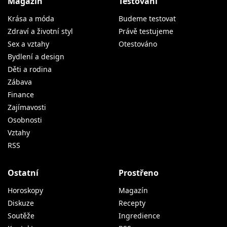
Magazín
Testování
Krása a móda
Budeme testovat
Zdraví a životní styl
Právě testujeme
Sex a vztahy
Otestováno
Bydlení a design
Děti a rodina
Zábava
Finance
Zajímavosti
Osobnosti
Vztahy
RSS
Ostatní
Prostřeno
Horoskopy
Magazín
Diskuze
Recepty
Soutěže
Ingredience