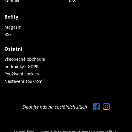
Kontakt
RSS
Befity
Magazin
RSS
Ostatní
Všeobecné obchodní
podmínky - GDPR
Používaní cookies
Nastavení soukromí
Sledujte nás na sociálních sítích
Partneři Bety.cz -
www.tryin.cz
,
www.prostreno.cz
a
www.befity.cz