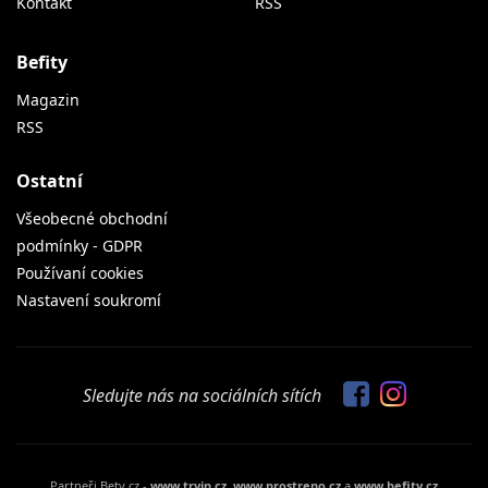
Kontakt
RSS
Befity
Magazin
RSS
Ostatní
Všeobecné obchodní
podmínky - GDPR
Používaní cookies
Nastavení soukromí
Sledujte nás na sociálních sítích
Partneři Bety.cz -
www.tryin.cz
,
www.prostreno.cz
a
www.befity.cz