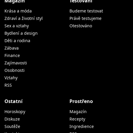
Magazín
Testování
Krása a móda
Budeme testovat
Zdraví a životní styl
Právě testujeme
Sex a vztahy
Otestováno
Bydlení a design
Děti a rodina
Zábava
Finance
Zajímavosti
Osobnosti
Vztahy
RSS
Ostatní
Prostřeno
Horoskopy
Magazín
Diskuze
Recepty
Soutěže
Ingredience