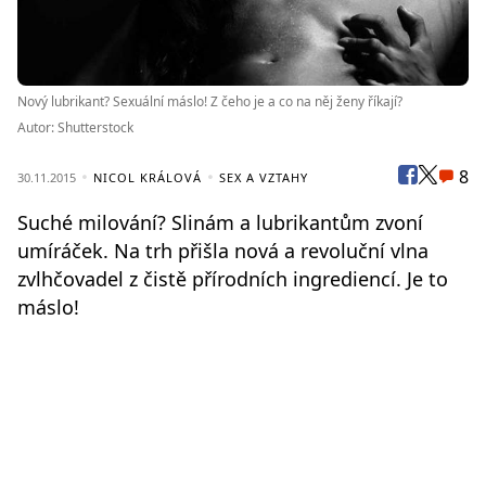
Nový lubrikant? Sexuální máslo! Z čeho je a co na něj ženy říkají?
Autor: Shutterstock
8
30.11.2015
NICOL KRÁLOVÁ
SEX A VZTAHY
Suché milování? Slinám a lubrikantům zvoní
umíráček. Na trh přišla nová a revoluční vlna
zvlhčovadel z čistě přírodních ingrediencí. Je to
máslo!