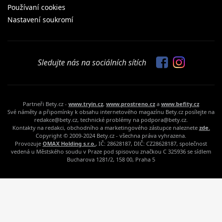
Používaní cookies
Nastavení soukromí
Sledujte nás na sociálních sítích
Partneři Bety.cz -
www.tryin.cz
,
www.prostreno.cz
a
www.befity.cz
Své náměty a připomínky k obsahu internetového magazínu Bety.cz posílejte na
redakce@bety.cz, technické problémy na podpora@bety.cz.
Kontakty na redakci, obchodního a marketingového zástupce naleznete
zde.
Copyright © 2009-2024 Bety.cz - všechna práva vyhrazena.
Provozuje
OMAX Holding s.r.o.
, IČ: 28628187, DIČ: CZ28628187, společnost
vedená u Městského soudu v Praze pod spisovou značkou C 325936 se sídlem
Bucharova 1281/2, 158 00, Praha 5