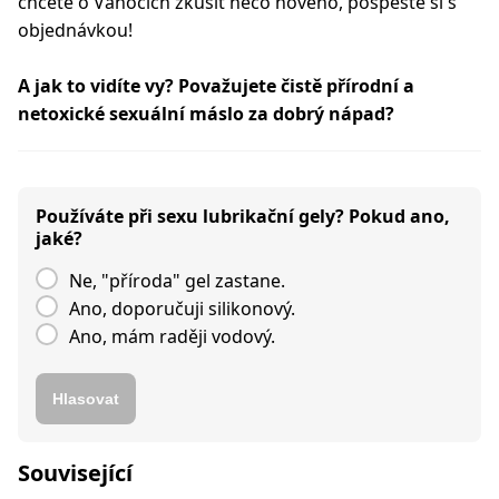
chcete o Vánocích zkusit něco nového, pospěšte si s
objednávkou!
A jak to vidíte vy? Považujete čistě přírodní a
netoxické sexuální máslo za dobrý nápad?
Používáte při sexu lubrikační gely? Pokud ano,
jaké?
Ne, "příroda" gel zastane.
Ano, doporučuji silikonový.
Ano, mám raději vodový.
Hlasovat
Související