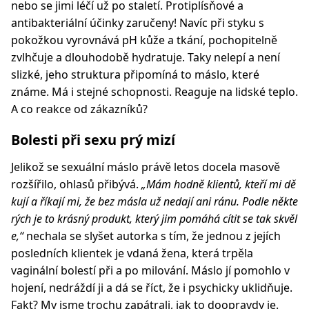
nebo se jimi léčí už po staletí. Protiplísňové a
antibakteriální účinky zaručeny! Navíc při styku s
pokožkou vyrovnává pH kůže a tkání, pochopitelně
zvlhčuje a dlouhodobě hydratuje. Taky nelepí a není
slizké, jeho struktura připomíná to máslo, které
známe. Má i stejné schopnosti. Reaguje na lidské teplo.
A co reakce od zákazníků?
Bolesti při sexu prý mizí
Jelikož se sexuální máslo právě letos docela masově
rozšířilo, ohlasů přibývá.
„Mám hodně klientů, kteří mi dě
kují a říkají mi, že bez másla už nedají ani ránu. Podle někte
rých je to krásný produkt, který jim pomáhá cítit se tak skvěl
e,“
nechala se slyšet autorka s tím, že jednou z jejích
posledních klientek je vdaná žena, která trpěla
vaginální bolestí při a po milování. Máslo jí pomohlo v
hojení, nedráždí ji a dá se říct, že i psychicky uklidňuje.
Fakt? My jsme trochu zapátrali, jak to doopravdy je.