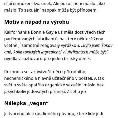
či přemnožení kvasinek. Ale pozor, není máslo jako
máslo. To sexuální naopak může být přínosem!
Motiv a nápad na výrobu
Kaliforňanka Bonnie Gayle už měla dost všech těch
parfémovaných lubrikantů, na které některé ženy
včetně jí samotné reagovaly vyrážkou.
„Byla jsem šokov
aná, kolik toxických ingrediencí v lubrikantech může být,
“
uvedla v rozhovoru pro jeden britský deník.
Rozhodla se tak vytvořit něco přírodního,
nechemického a hlavně užitečného v posteli. A tak
světlo světa spatřilo organické sexuální máslo bez
jakýchkoliv jedovatých příměsí. Z čeho je?
Nálepka „vegan“
Je tvořeno oleji rostlinného původu, které lidé jedí