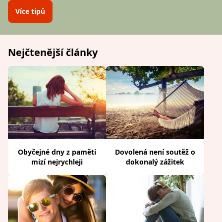
Více tipů
Nejčtenější články
Obyčejné dny z paměti
Dovolená není soutěž o
mizí nejrychleji
dokonalý zážitek