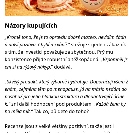
Názory kupujících
„Kromě toho, že je to opravdu dobré mazivo, nevidím žádn
á další pozitiva. Chybí mi vůně,“
stěžuje si jeden zákazník
s tím, že investici považuje za zbytečnou. Prý mu
konzistence přijde robustní a těžkopádná. „
Vzpomněl js
em si na rýžový nákyp
,“ dodává.
„Skvělý produkt, který výborně hydratuje. Doporučuji všem ž
enám, zejména těm po menopauze. Já na máslo nedám do
pustit už pro jeho hladkou strukturu a dlouhotrvající účine
k,“
zní další hodnocení pod produktem.
„Každá žena by
ho měla mít.“
Tak co, půjdete do toho?
Recenze jsou z velké většiny pozitivní, takže jestli