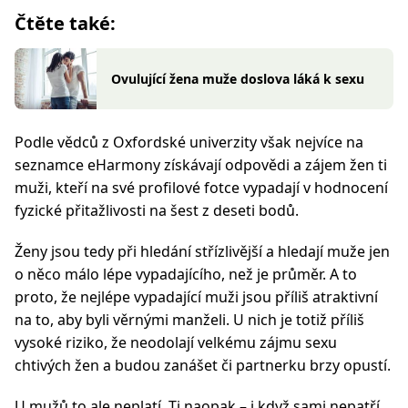
Čtěte také:
Ovulující žena muže doslova láká k sexu
Podle vědců z Oxfordské univerzity však nejvíce na
seznamce eHarmony získávají odpovědi a zájem žen ti
muži, kteří na své profilové fotce vypadají v hodnocení
fyzické přitažlivosti na šest z deseti bodů.
Ženy jsou tedy při hledání střízlivější a hledají muže jen
o něco málo lépe vypadajícího, než je průměr. A to
proto, že nejlépe vypadající muži jsou příliš atraktivní
na to, aby byli věrnými manželi. U nich je totiž příliš
vysoké riziko, že neodolají velkému zájmu sexu
chtivých žen a budou zanášet či partnerku brzy opustí.
U mužů to ale neplatí. Ti naopak – i když sami nepatří