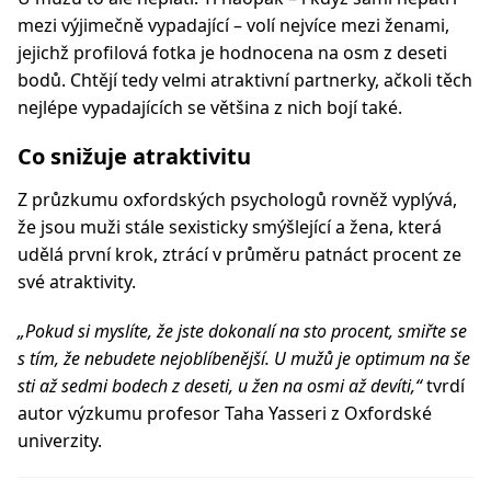
mezi výjimečně vypadající – volí nejvíce mezi ženami,
jejichž profilová fotka je hodnocena na osm z deseti
bodů. Chtějí tedy velmi atraktivní partnerky, ačkoli těch
nejlépe vypadajících se většina z nich bojí také.
Co snižuje atraktivitu
Z průzkumu oxfordských psychologů rovněž vyplývá,
že jsou muži stále sexisticky smýšlející a žena, která
udělá první krok, ztrácí v průměru patnáct procent ze
své atraktivity.
„Pokud si myslíte, že jste dokonalí na sto procent, smiřte se
s tím, že nebudete nejoblíbenější. U mužů je optimum na še
sti až sedmi bodech z deseti, u žen na osmi až devíti,“
tvrdí
autor výzkumu profesor Taha Yasseri z Oxfordské
univerzity.