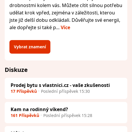
drobnostmi kolem vás. Můžete cítit silnou potřebu
udělat krok vpřed, zejména v záležitosti, kterou
jste již delší dobu odkládali. Důvěřujte své energii,
ale dopřejte si také p...
Více
Vybrat znamení
Diskuze
Prodej bytu s vlastnici.cz - vaše zkušenosti
17 Příspěvků
Poslední příspěvek 15:30
Kam na rodinný víkend?
161 Příspěvků
Poslední příspěvek 15:28