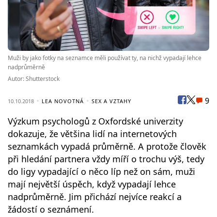
Muži by jako fotky na seznamce měli používat ty, na nichž vypadají lehce
nadprůměrně
Autor: Shutterstock
9
10.10.2018
LEA NOVOTNÁ
SEX A VZTAHY
Výzkum psychologů z Oxfordské univerzity
dokazuje, že většina lidí na internetových
seznamkách vypadá průměrně. A protože člověk
při hledání partnera vždy míří o trochu výš, tedy
do ligy vypadající o něco líp než on sám, muži
mají největší úspěch, když vypadají lehce
nadprůměrně. Jim přichází nejvíce reakcí a
žádostí o seznámení.