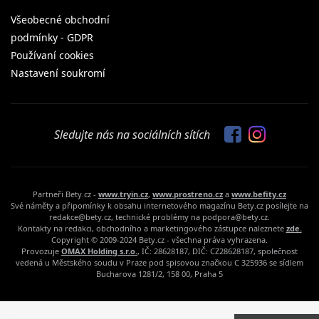
Všeobecné obchodní
podmínky - GDPR
Používaní cookies
Nastavení soukromí
Sledujte nás na sociálních sítích
Partneři Bety.cz -
www.tryin.cz
,
www.prostreno.cz
a
www.befity.cz
Své náměty a připomínky k obsahu internetového magazínu Bety.cz posílejte na
redakce@bety.cz, technické problémy na podpora@bety.cz.
Kontakty na redakci, obchodního a marketingového zástupce naleznete
zde.
Copyright © 2009-2024 Bety.cz - všechna práva vyhrazena.
Provozuje
OMAX Holding s.r.o.
, IČ: 28628187, DIČ: CZ28628187, společnost
vedená u Městského soudu v Praze pod spisovou značkou C 325936 se sídlem
Bucharova 1281/2, 158 00, Praha 5