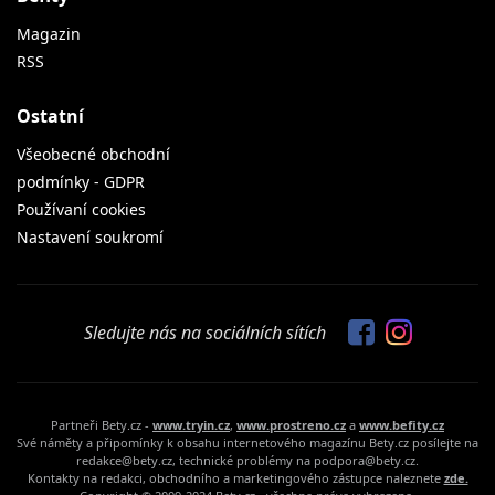
Magazin
RSS
Ostatní
Všeobecné obchodní
podmínky - GDPR
Používaní cookies
Nastavení soukromí
Sledujte nás na sociálních sítích
Partneři Bety.cz -
www.tryin.cz
,
www.prostreno.cz
a
www.befity.cz
Své náměty a připomínky k obsahu internetového magazínu Bety.cz posílejte na
redakce@bety.cz, technické problémy na podpora@bety.cz.
Kontakty na redakci, obchodního a marketingového zástupce naleznete
zde.