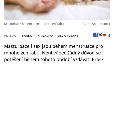
Masturbace během menstruace není tabu.
Autor: Shutterstock
3
05.12.2021
BARBORA KŘÍŽKOVÁ
SEX A VZTAHY
Masturbace i sex jsou během menstruace pro
mnoho žen tabu. Není vůbec žádný důvod se
potěšení během tohoto období vzdávat. Proč?