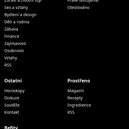
Zdraví a životní styl
Právě testujeme
Sex a vztahy
Otestováno
Bydlení a design
Děti a rodina
Zábava
Finance
Zajímavosti
Osobnosti
Vztahy
RSS
Ostatní
Prostřeno
Horoskopy
Magazín
Diskuze
Recepty
Soutěže
Ingredience
Kontakt
RSS
Befity