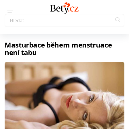
Masturbace během menstruace
není tabu