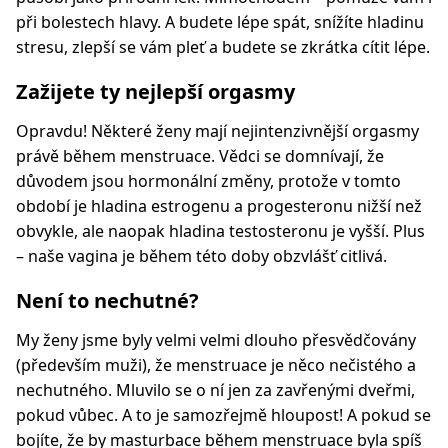
při bolestech hlavy. A budete lépe spát, snížíte hladinu
stresu, zlepší se vám pleť a budete se zkrátka cítit lépe.
Zažijete ty nejlepší orgasmy
Opravdu! Některé ženy mají nejintenzivnější orgasmy
právě během menstruace. Vědci se domnívají, že
důvodem jsou hormonální změny, protože v tomto
období je hladina estrogenu a progesteronu nižší než
obvykle, ale naopak hladina testosteronu je vyšší. Plus
– naše vagina je během této doby obzvlášť citlivá.
Není to nechutné?
My ženy jsme byly velmi velmi dlouho přesvědčovány
(především muži), že menstruace je něco nečistého a
nechutného. Mluvilo se o ní jen za zavřenými dveřmi,
pokud vůbec. A to je samozřejmě hloupost! A pokud se
bojíte, že by masturbace během menstruace byla spíš