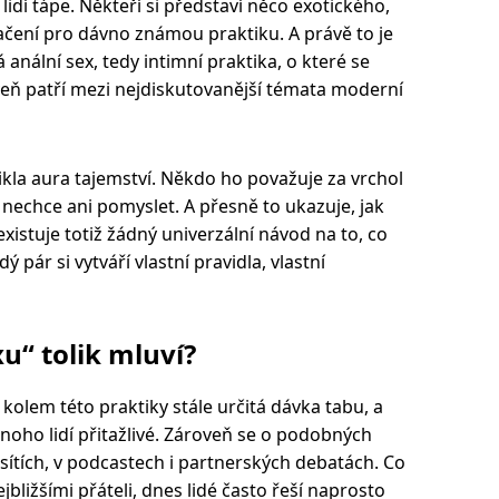
idí tápe. Někteří si představí něco exotického,
načení pro dávno známou praktiku. A právě to je
anální sex, tedy intimní praktika, o které se
veň patří mezi nejdiskutovanější témata moderní
kla aura tajemství. Někdo ho považuje za vrchol
dy nechce ani pomyslet. A přesně to ukazuje, jak
existuje totiž žádný univerzální návod na to, co
 pár si vytváří vlastní pravidla, vlastní
u“ tolik mluví?
kolem této praktiky stále určitá dávka tabu, a
oho lidí přitažlivé. Zároveň se o podobných
 sítích, v podcastech i partnerských debatách. Co
ližšími přáteli, dnes lidé často řeší naprosto