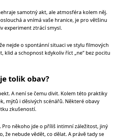
 nehraje samotný akt, ale atmosféra kolem něj.
poslouchá a vnímá vaše hranice, je pro většinu
liv experiment ztrácí smysl.
že nejde o spontánní situaci ve stylu filmových
t, klid a schopnost kdykoliv říct „ne“ bez pocitu
je tolik obav?
ekt. A není se čemu divit. Kolem této praktiky
, mýtů i děsivých scénářů. Některé obavy
atku zkušeností.
 Pro někoho jde o příliš intimní záležitost, jiný
ho, že nebude vědět, co dělat. A právě tady se