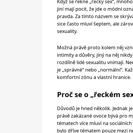
Když se řekne „řecký sex“, mnoho l
jiní mají pocit, že jde o módní oz
pravda. Za tímto názvem se skrývá 
sice často mluví šeptem, ale záro
sexuality.
Možná právě proto kolem něj vzni
intimity a důvěry, jiný na něj nik
rozdílně lidé sexualitu vnímají. Ne
je „správné“ nebo „normální“. Každý
komfortní zónu a vlastní hranice.
Proč se o „řeckém sex
Důvodů je hned několik. Jednak je 
právě zakázané ovoce bývá pro mn
tématech více mluví na sociálních
bylo dříve tématem pouze mezi nejb