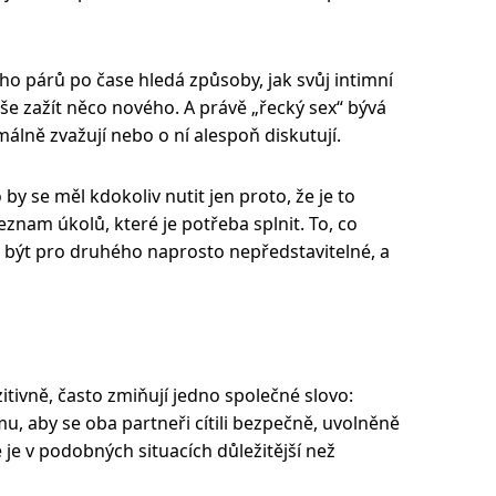
oho párů po čase hledá způsoby, jak svůj intimní
uše zažít něco nového. A právě „řecký sex“ bývá
málně zvažují nebo o ní alespoň diskutují.
by se měl kdokoliv nutit jen proto, že je to
seznam úkolů, které je potřeba splnit. To, co
 být pro druhého naprosto nepředstavitelné, a
zitivně, často zmiňují jedno společné slovo:
u, aby se oba partneři cítili bezpečně, uvolněně
je v podobných situacích důležitější než