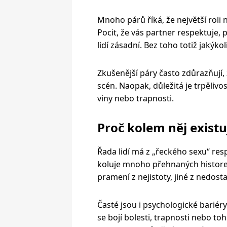
Mnoho párů říká, že největší roli
Pocit, že vás partner respektuje, 
lidí zásadní. Bez toho totiž jakýko
Zkušenější páry často zdůrazňují, 
scén. Naopak, důležitá je trpělivos
viny nebo trapnosti.
Proč kolem něj existu
Řada lidí má z „řeckého sexu“ resp
koluje mnoho přehnaných historek
pramení z nejistoty, jiné z nedost
Časté jsou i psychologické bariéry.
se bojí bolesti, trapnosti nebo to