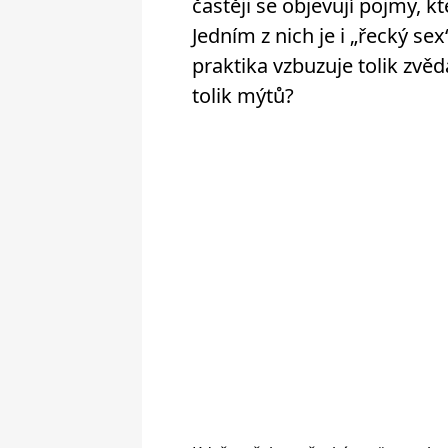
častěji se objevují pojmy, 
Jedním z nich je i „řecký sex
praktika vzbuzuje tolik zvěd
tolik mýtů?