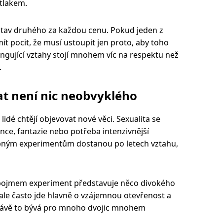
 tlakem.
dstav druhého za každou cenu. Pokud jeden z
t pocit, že musí ustoupit jen proto, aby toho
ngující vztahy stojí mnohem víc na respektu než
.
t není nic neobvyklého
lidé chtějí objevovat nové věci. Sexualita se
ence, fantazie nebo potřeba intenzivnější
dobným experimentům dostanou po letech vztahu,
d pojmem experiment představuje něco divokého
ale často jde hlavně o vzájemnou otevřenost a
Právě to bývá pro mnoho dvojic mnohem