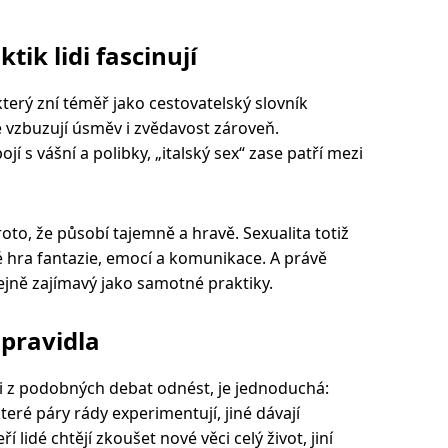
ik lidi fascinují
 který zní téměř jako cestovatelský slovník
teré vzbuzují úsměv i zvědavost zároveň.
ojí s vášní a polibky, „italský sex“ zase patří mezi
oto, že působí tajemně a hravě. Sexualita totiž
aké hra fantazie, emocí a komunikace. A právě
tejně zajímavý jako samotné praktiky.
 pravidla
si z podobných debat odnést, je jednoduchá:
eré páry rády experimentují, jiné dávají
 lidé chtějí zkoušet nové věci celý život, jiní