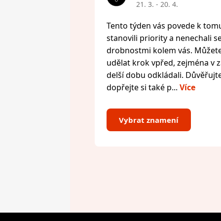
21. 3. - 20. 4.
Tento týden vás povede k tomu,
stanovili priority a nenechali s
drobnostmi kolem vás. Můžete 
udělat krok vpřed, zejména v zál
delší dobu odkládali. Důvěřujte
dopřejte si také p...
Více
Vybrat znamení