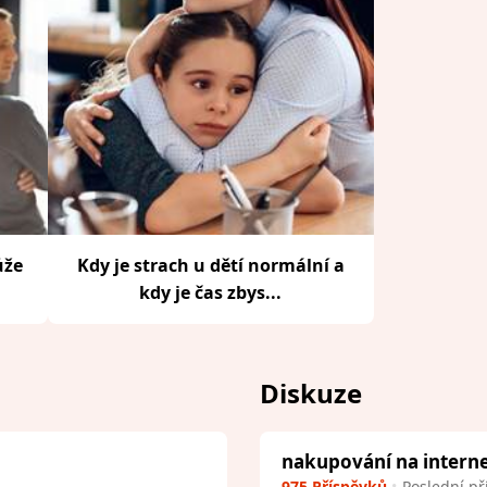
ůže
Kdy je strach u dětí normální a
kdy je čas zbys...
Diskuze
nakupování na intern
975 Příspěvků
Poslední př