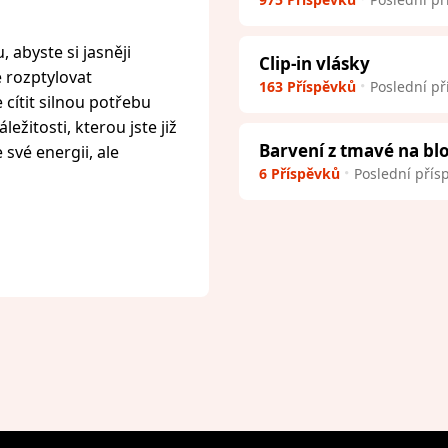
 abyste si jasněji
Clip-in vlásky
e rozptylovat
163 Příspěvků
Poslední př
cítit silnou potřebu
ežitosti, kterou jste již
Barvení z tmavé na bl
 své energii, ale
6 Příspěvků
Poslední přís