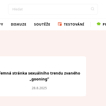
PY
DISKUZE
SOUTĚŽE
TESTOVÁNÍ
P
Temná stránka sexuálního trendu zvaného
„gooning“
28.8.2025