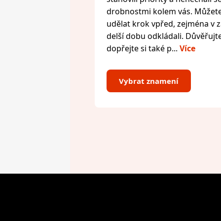
drobnostmi kolem vás. Můžete 
udělat krok vpřed, zejména v zál
delší dobu odkládali. Důvěřujte
dopřejte si také p...
Více
Vybrat znamení