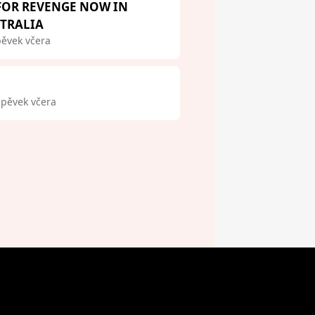
 FOR REVENGE NOW IN
STRALIA
pěvek včera
spěvek včera