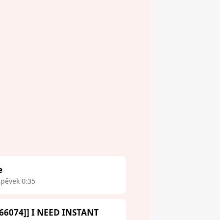
e
spěvek 0:35
66074]] I NEED INSTANT