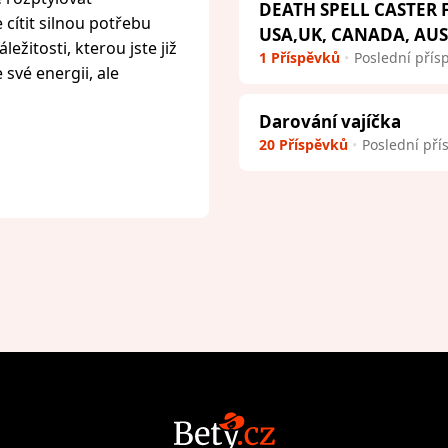
DEATH SPELL CASTER
cítit silnou potřebu
USA,UK, CANADA, AU
ežitosti, kterou jste již
1 Příspěvků
Poslední přís
 své energii, ale
Darování vajíčka
20 Příspěvků
Poslední pří