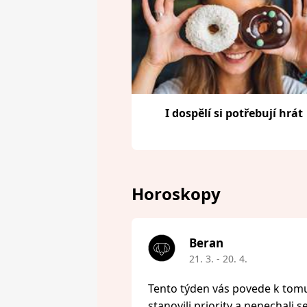
I dospělí si potřebují hrát
Horoskopy
Beran
21. 3. - 20. 4.
Tento týden vás povede k tomu,
stanovili priority a nenechali s