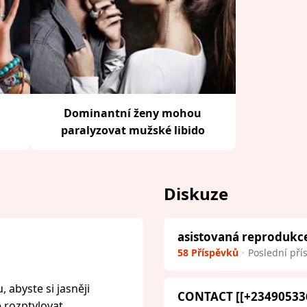
Dominantní ženy mohou
paralyzovat mužské libido
Diskuze
asistovaná reprodukc
58 Příspěvků
Poslední pří
 abyste si jasněji
CONTACT [[+23490533
e rozptylovat