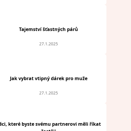
Tajemství šťastných párů
27.1.2025
Jak vybrat vtipný dárek pro muže
27.1.2025
ěci, které byste svému partnerovi měli říkat