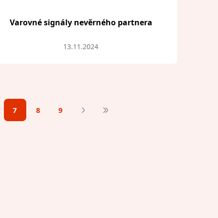
Varovné signály nevěrného partnera
13.11.2024
7
8
9