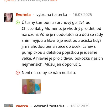
Evonela
vybraná testerka
16.07.2025
Úžasný šampon a sprchový gel 2v1 od
Chicco Baby Moments je vhodný pro děti od
narození. Vůně je neodolatelná a děti se rády
sním myjou a hlavně je neštipou očička když
jim náhodou pěna steče do oček. Láhev s
pumpičkou a dětskou pojistkou je ideálně
velké. A hlavně je pro citlivou pokožku našich
nejmenších. Můžu jen doporučit.
Není nic co by se nám nelíbilo.
xverca
vybraná testerka
16.07.2025