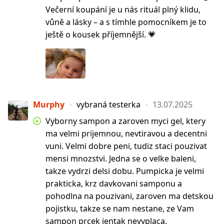
Večerní koupání je u nás rituál plný klidu,
vůně a lásky – a s tímhle pomocníkem je to
ještě o kousek příjemnější. 💗
Murphy
vybraná testerka
13.07.2025
Vyborny sampon a zaroven myci gel, ktery
ma velmi prijemnou, nevtiravou a decentni
vuni. Velmi dobre peni, tudiz staci pouzivat
mensi mnozstvi. Jedna se o velke baleni,
takze vydrzi delsi dobu. Pumpicka je velmi
prakticka, krz davkovani samponu a
pohodlna na pouzivani, zaroven ma detskou
pojistku, takze se nam nestane, ze Vam
sampon prcek jentak nevyplaca.