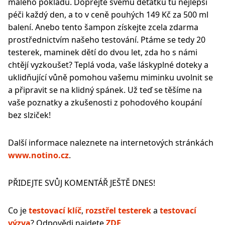
malého pokladu. Dopřejte svému děťátku tu nejlepší
péči každý den, a to v ceně pouhých 149 Kč za 500 ml
balení. Anebo tento šampon získejte zcela zdarma
prostřednictvím našeho testování. Ptáme se tedy 20
testerek, maminek dětí do dvou let, zda ho s námi
chtějí vyzkoušet? Teplá voda, vaše láskyplné doteky a
uklidňující vůně pomohou vašemu miminku uvolnit se
a připravit se na klidný spánek. Už teď se těšíme na
vaše poznatky a zkušenosti z pohodového koupání
bez slziček!
Další informace naleznete na internetových stránkách
www.notino.cz
.
PŘIDEJTE SVŮJ KOMENTÁŘ JEŠTĚ DNES!
Co je
testovací klíč
,
rozstřel testerek
a
testovací
výzva
? Odpovědi najdete
ZDE