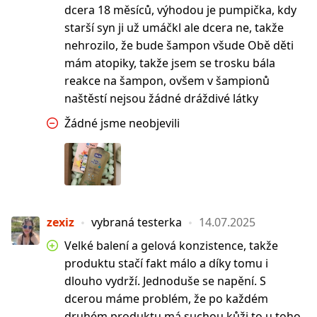
dcera 18 měsíců, výhodou je pumpička, kdy
starší syn ji už umáčkl ale dcera ne, takže
nehrozilo, že bude šampon všude Obě děti
mám atopiky, takže jsem se trosku bála
reakce na šampon, ovšem v šampionů
naštěstí nejsou žádné dráždivé látky
Žádné jsme neobjevili
zexiz
vybraná testerka
14.07.2025
Velké balení a gelová konzistence, takže
produktu stačí fakt málo a díky tomu i
dlouho vydrží. Jednoduše se napění. S
dcerou máme problém, že po každém
druhém produktu má suchou kůži to u toho