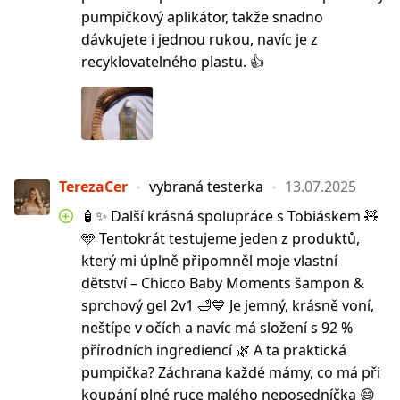
pumpičkový aplikátor, takže snadno
dávkujete i jednou rukou, navíc je z
recyklovatelného plastu. 👍
TerezaCer
vybraná testerka
13.07.2025
🧴✨ Další krásná spolupráce s Tobiáskem 🧸
🩵 Tentokrát testujeme jeden z produktů,
který mi úplně připomněl moje vlastní
dětství – Chicco Baby Moments šampon &
sprchový gel 2v1 🛁💙 Je jemný, krásně voní,
neštípe v očích a navíc má složení s 92 %
přírodních ingrediencí 🌿 A ta praktická
pumpička? Záchrana každé mámy, co má při
koupání plné ruce malého neposedníčka 😄