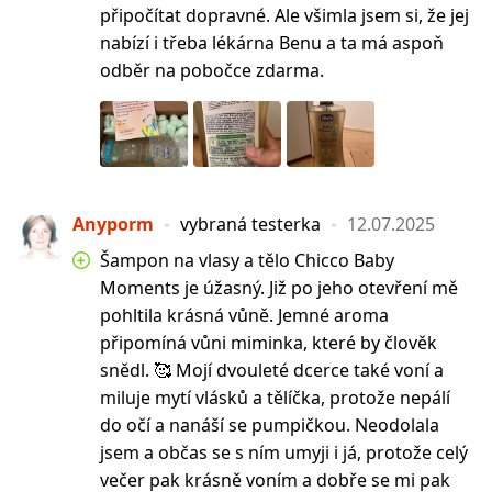
připočítat dopravné. Ale všimla jsem si, že jej
nabízí i třeba lékárna Benu a ta má aspoň
odběr na pobočce zdarma.
Anyporm
vybraná testerka
12.07.2025
Šampon na vlasy a tělo Chicco Baby
Moments je úžasný. Již po jeho otevření mě
pohltila krásná vůně. Jemné aroma
připomíná vůni miminka, které by člověk
snědl. 🥰 Mojí dvouleté dcerce také voní a
miluje mytí vlásků a tělíčka, protože nepálí
do očí a nanáší se pumpičkou. Neodolala
jsem a občas se s ním umyji i já, protože celý
večer pak krásně voním a dobře se mi pak