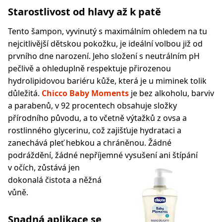
Starostlivost od hlavy až k patě
Tento šampon, vyvinutý s maximálním ohledem na tu
nejcitlivější dětskou pokožku, je ideální volbou již od
prvního dne narození. Jeho složení s neutrálním pH
pečlivě a ohleduplně respektuje přirozenou
hydrolipidovou bariéru kůže, která je u miminek tolik
důležitá.
Chicco Baby Moments
je bez alkoholu, barviv
a parabenů, v 92 procentech obsahuje složky
přírodního původu, a to včetně výtažků z ovsa a
rostlinného glycerinu, což zajišťuje hydrataci a
zanechává pleť hebkou a chráněnou. Žádné
podráždění, žádné nepříjemné vysušení ani štípání
v očích, zůstává jen
dokonalá čistota a něžná
vůně.
Snadná aplikace se