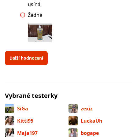
usíná.
Žádné
Další hodnocení
Vybrané testerky
SiGa
zexiz
Kitti95
LuckaUh
Maja197
bogape