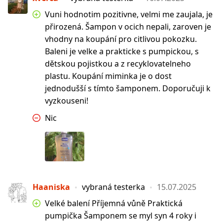
Vuni hodnotim pozitivne, velmi me zaujala, je
přirozená. Šampon v ocich nepali, zaroven je
vhodny na koupání pro citlivou pokozku.
Baleni je velke a prakticke s pumpickou, s
dětskou pojistkou a z recyklovatelneho
plastu. Koupání miminka je o dost
jednodušší s tímto šamponem. Doporučuji k
vyzkouseni!
Nic
Haaniska
vybraná testerka
15.07.2025
Velké balení Příjemná vůně Praktická
pumpička Šamponem se myl syn 4 roky i