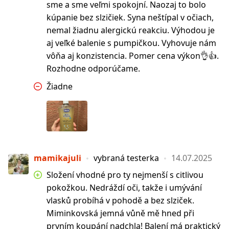
sme a sme veľmi spokojní. Naozaj to bolo
kúpanie bez slzičiek. Syna neštípal v očiach,
nemal žiadnu alergickú reakciu. Výhodou je
aj veľké balenie s pumpičkou. Vyhovuje nám
vôňa aj konzistencia. Pomer cena výkon👌👍.
Rozhodne odporúčame.
Žiadne
mamikajuli
vybraná testerka
14.07.2025
Složení vhodné pro ty nejmenší s citlivou
pokožkou. Nedráždí oči, takže i umývání
vlasků probíhá v pohodě a bez slziček.
Miminkovská jemná vůně mě hned při
prvním koupání nadchla! Balení má praktický