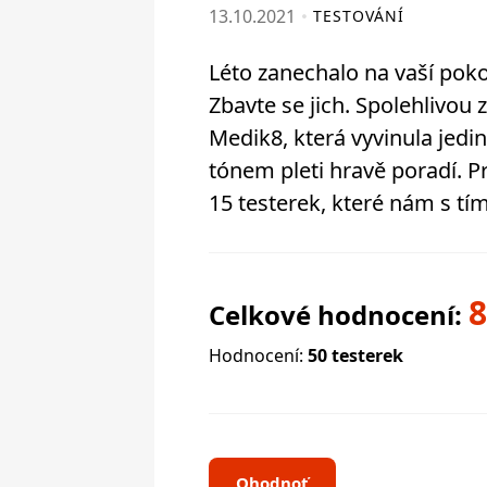
13.10.2021
TESTOVÁNÍ
Léto zanechalo na vaší po
Zbavte se jich. Spolehlivou
Medik8, která vyvinula jed
tónem pleti hravě poradí. 
15 testerek, které nám s t
Celkové hodnocení:
Hodnocení:
50 testerek
Ohodnoť