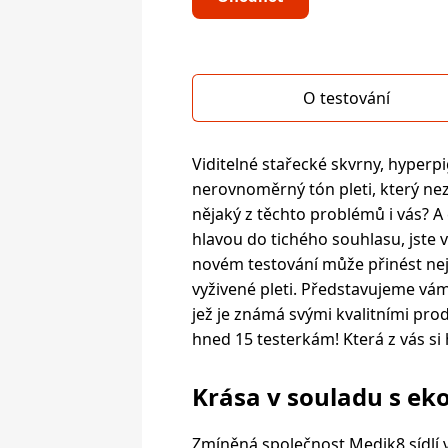
O testování
Viditelné stařecké skvrny, hyper
nerovnoměrný tón pleti, který ne
nějaký z těchto problémů i vás? A 
hlavou do tichého souhlasu, jste
novém testování může přinést neje
vyživené pleti. Představujeme vá
jež je známá svými kvalitními pro
hned 15 testerkám! Která z vás si 
Krása v souladu s eko
Zmíněná společnost Medik8 sídlí 