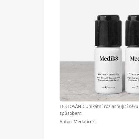
TESTOVÁNÍ: Unikátní rozjasňující sérum
způsobem.
Autor: Medaprex