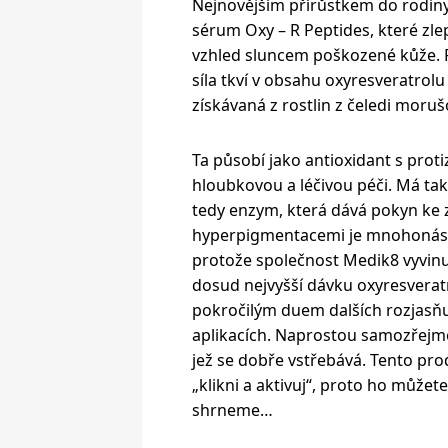
Nejnovějším přírůstkem do rodin
sérum Oxy – R Peptides, které zle
vzhled sluncem poškozené kůže. P
síla tkví v obsahu oxyresveratrolu 
získávaná z rostlin z čeledi moruš
Ta působí jako antioxidant s proti
hloubkovou a léčivou péči. Má ta
tedy enzym, která dává pokyn ke 
hyperpigmentacemi je mnohonásob
protože společnost Medik8 vyvinul
dosud nejvyšší dávku oxyresverat
pokročilým duem dalších rozjasňuj
aplikacích. Naprostou samozřejmos
jež se dobře vstřebává. Tento prod
„klikni a aktivuj“, proto ho můžete
shrneme…