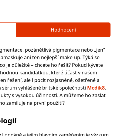
Hodnocení
pigmentace, pozánětlivá pigmentace nebo „jen“
zamaskuje ani ten nejlepší make-up. Týká se
co je důležité – chcete ho řešit? Pokud kývete
 vhodnou kandidátkou, které účast v našem
n řešení, ale i pocit rozjasněné, ošetřené a
m sérum vyhlášené britské společnosti
Medik8
,
dukty s vysokou účinností. A můžeme ho zaslat
ho zamiluje na první použití?
logií
v Londýně a jejím hlavním zaměřením je výzkum