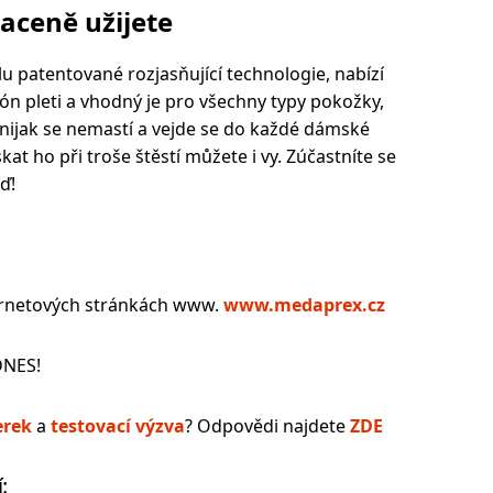
raceně užijete
lu patentované rozjasňující technologie, nabízí
ón pleti a vhodný je pro všechny typy pokožky,
, nijak se nemastí a vejde se do každé dámské
skat ho při troše štěstí můžete i vy. Zúčastníte se
ď!
ternetových stránkách www.
www.medaprex.cz
DNES!
erek
a
testovací výzva
? Odpovědi najdete
ZDE
: