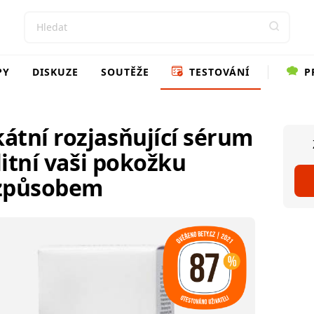
PY
DISKUZE
SOUTĚŽE
TESTOVÁNÍ
P
átní rozjasňující sérum
litní vaši pokožku
 způsobem