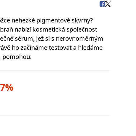
kožce nehezké pigmentové skvrny?
 zbraň nabízí kosmetická společnost
inečné sérum, jež si s nerovnoměrným
Právě ho začínáme testovat a hledáme
ím pomohou!
87%