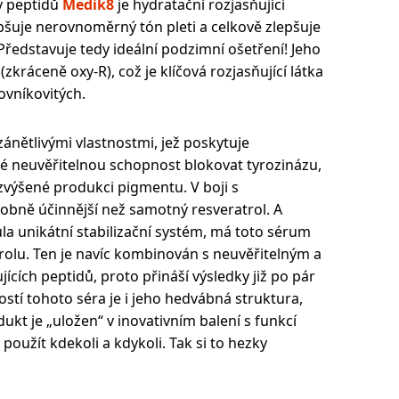
y peptidů
Medik8
je hydratační rozjasňující
pšuje nerovnoměrný tón pleti a celkově zlepšuje
ředstavuje tedy ideální podzimní ošetření! Jeho
(zkráceně oxy-R), což je klíčová rozjasňující látka
ovníkovitých.
zánětlivými vlastnostmi, jež poskytuje
ké neuvěřitelnou schopnost blokovat tyrozinázu,
zvýšené produkci pigmentu. V boji s
ně účinnější než samotný resveratrol. A
a unikátní stabilizační systém, má toto sérum
rolu. Ten je navíc kombinován s neuvěřitelným a
ících peptidů, proto přináší výsledky již po pár
tí tohoto séra je i jeho hedvábná struktura,
ukt je „uložen“ v inovativním balení s funkcí
 použít kdekoli a kdykoli. Tak si to hezky