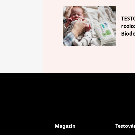
TEST
rozlo
Biode
Magazín
Testová