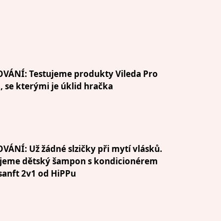
VÁNÍ: Testujeme produkty Vileda Pro
, se kterými je úklid hračka
VÁNÍ: Už žádné slzičky při mytí vlásků.
ujeme dětský šampon s kondicionérem
anft 2v1 od HiPPu