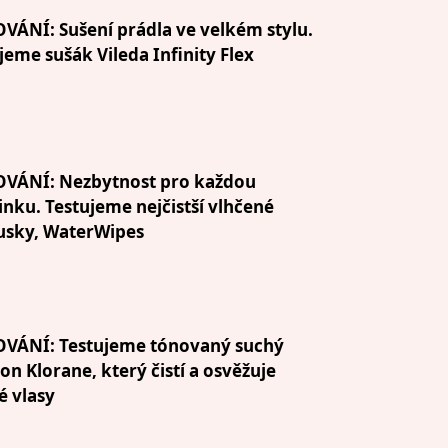
VÁNÍ: Sušení prádla ve velkém stylu.
jeme sušák Vileda Infinity Flex
OVÁNÍ: Nezbytnost pro každou
ku. Testujeme nejčistší vlhčené
usky, WaterWipes
OVÁNÍ: Testujeme tónovaný suchý
n Klorane, který čistí a osvěžuje
 vlasy