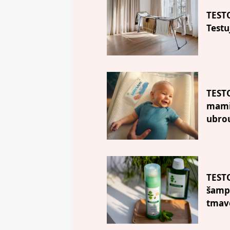
TESTO
Testu
TEST
mamin
ubro
TEST
šampo
tmavé