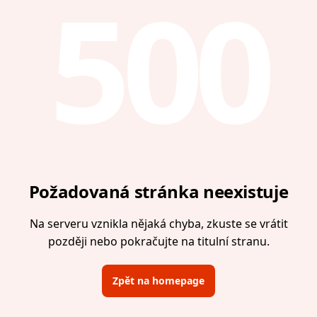
500
Požadovaná stránka neexistuje
Na serveru vznikla nějaká chyba, zkuste se vrátit
později nebo pokračujte na titulní stranu.
Zpět na homepage