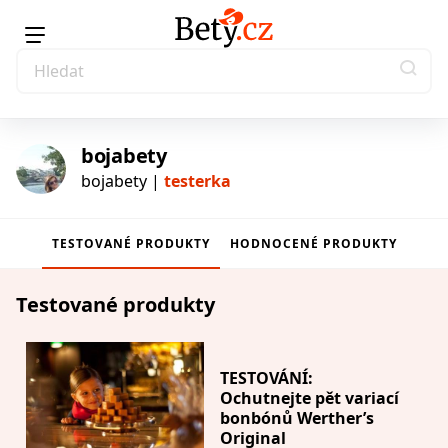
bojabety
bojabety |
testerka
TESTOVANÉ PRODUKTY
HODNOCENÉ PRODUKTY
testerka
Testované produkty
TESTOVÁNÍ:
Ochutnejte pět variací
bonbónů Werther’s
Original