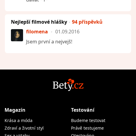
Nejlepší filmové hlášky
94 příspěvků
filomena
01.09.2016
Jsem první a nejvejš!
Magazín
Testování
Krása a móda
Budeme testovat
Zdraví a životní styl
Právě testujeme
Sex a vztahy
Otestováno