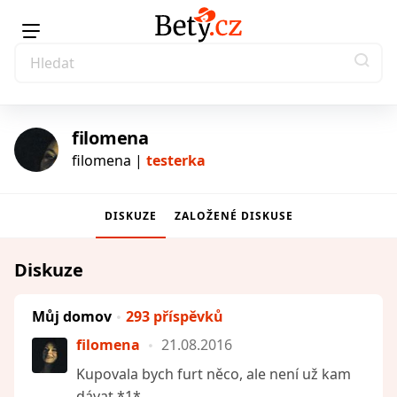
filomena
filomena |
testerka
DISKUZE
ZALOŽENÉ DISKUSE
testerka
Diskuze
Můj domov
293 příspěvků
filomena
21.08.2016
Kupovala bych furt něco, ale není už kam
dávat *1*