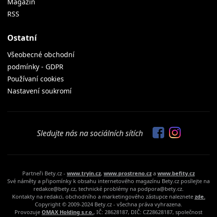
Magazin
RSS
Ostatní
Všeobecné obchodní
podmínky - GDPR
Používaní cookies
Nastavení soukromí
Sledujte nás na sociálních sítích
Partneři Bety.cz -
www.tryin.cz
,
www.prostreno.cz
a
www.befity.cz
Své náměty a připomínky k obsahu internetového magazínu Bety.cz posílejte na
redakce@bety.cz, technické problémy na podpora@bety.cz.
Kontakty na redakci, obchodního a marketingového zástupce naleznete
zde.
Copyright © 2009-2024 Bety.cz - všechna práva vyhrazena.
Provozuje
OMAX Holding s.r.o.
, IČ: 28628187, DIČ: CZ28628187, společnost