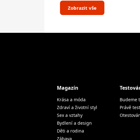
Zobrazit vše
Magazín
Testová
Krása a móda
Budeme t
Zdraví a životní styl
Právě tes
Sex a vztahy
Otestová
Bydlení a design
Děti a rodina
Zábava