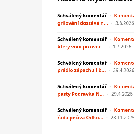
Schválený komentář
Komentá
grilování dostává n...
3.8.2026
Schválený komentář
Komentá
který voní po ovoc...
1.7.2026
Schválený komentář
Komentá
prádlo zápachu i b...
29.4.202
Schválený komentář
Komentá
pasty Podravka N...
29.4.2026
Schválený komentář
Komentá
řada pečiva Odko...
28.11.202