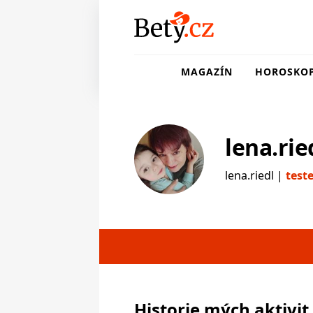
MAGAZÍN
HOROSKO
lena.rie
lena.riedl |
test
testerka
Historie mých aktivit