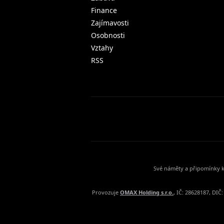
Finance
Zajímavosti
Osobnosti
Vztahy
RSS
Své náměty a připomínky k
Provozuje
OMAX Holding s.r.o.
, IČ: 28628187, DI