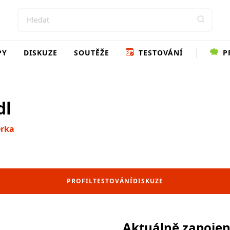
PY
DISKUZE
SOUTĚŽE
TESTOVÁNÍ
P
dl
erka
PROFIL
TESTOVÁNÍ
DISKUZE
Aktuálně zapoje