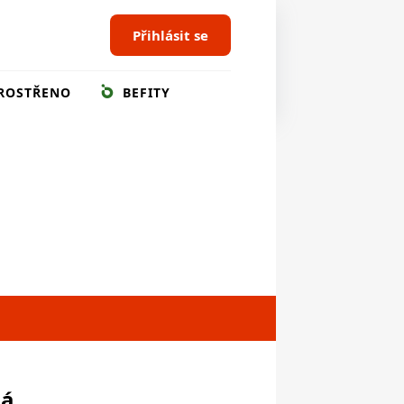
Přihlásit se
ROSTŘENO
BEFITY
ná