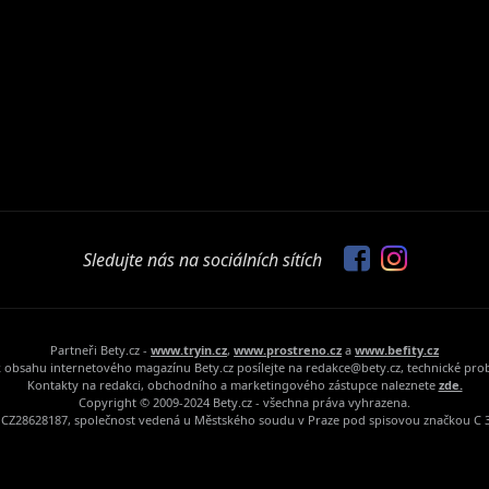
Sledujte nás na sociálních sítích
Partneři Bety.cz -
www.tryin.cz
,
www.prostreno.cz
a
www.befity.cz
 obsahu internetového magazínu Bety.cz posílejte na redakce@bety.cz, technické pr
Kontakty na redakci, obchodního a marketingového zástupce naleznete
zde.
Copyright © 2009-2024 Bety.cz - všechna práva vyhrazena.
Č: CZ28628187, společnost vedená u Městského soudu v Praze pod spisovou značkou C 3