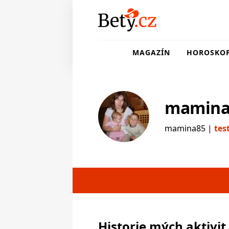
MAGAZÍN
HOROSKO
mamina
mamina85 |
tes
testerka
Historie mých aktivit