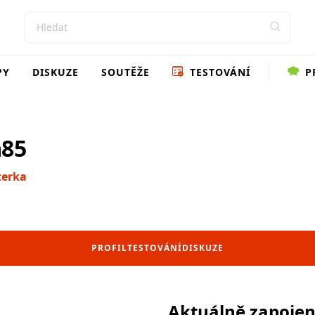
PY
DISKUZE
SOUTĚŽE
TESTOVÁNÍ
P
85
terka
PROFIL
TESTOVÁNÍ
DISKUZE
Aktuálně zapoje