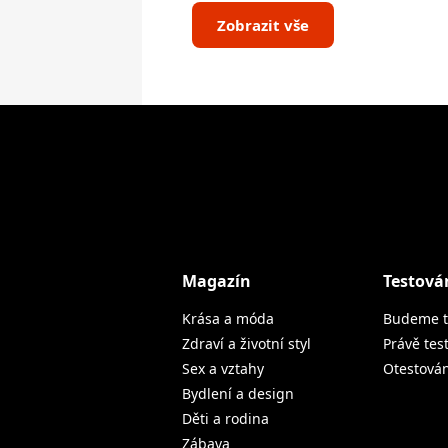
Zobrazit vše
Magazín
Testová
Krása a móda
Budeme t
Zdraví a životní styl
Právě tes
Sex a vztahy
Otestová
Bydlení a design
Děti a rodina
Zábava