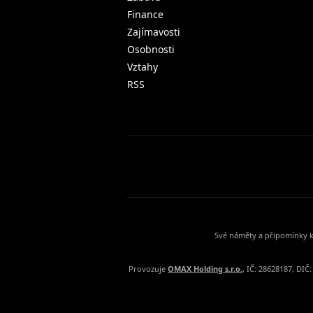
Finance
Zajímavosti
Osobnosti
Vztahy
RSS
Své náměty a připomínky k
Provozuje
OMAX Holding s.r.o.
, IČ: 28628187, DI