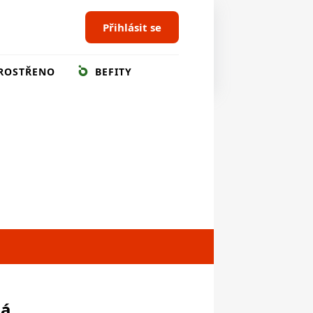
Přihlásit se
ROSTŘENO
BEFITY
ná