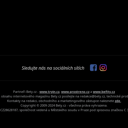
Sledujte nás na sociálních sítích
Partneři Bety.cz -
www.tryin.cz
,
www.prostreno.cz
a
www.befity.cz
 obsahu internetového magazínu Bety.cz posílejte na redakce@bety.cz, technické pr
Kontakty na redakci, obchodního a marketingového zástupce naleznete
zde.
Copyright © 2009-2024 Bety.cz - všechna práva vyhrazena.
Č: CZ28628187, společnost vedená u Městského soudu v Praze pod spisovou značkou C 3