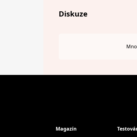
Diskuze
Mnou
Magazín
Testová