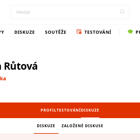
PY
DISKUZE
SOUTĚŽE
TESTOVÁNÍ
P
a Růtová
rka
PROFIL
TESTOVÁNÍ
DISKUZE
DISKUZE
ZALOŽENÉ DISKUSE