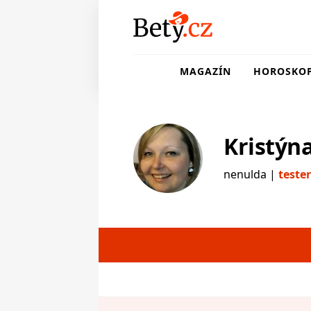
MAGAZÍN
HOROSKO
Kristýn
nenulda |
teste
testerka