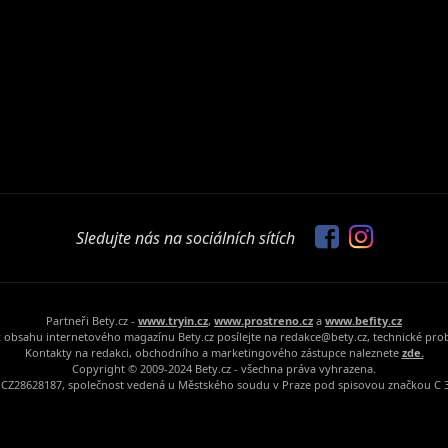
Sledujte nás na sociálních sítích
Partneři Bety.cz -
www.tryin.cz
,
www.prostreno.cz
a
www.befity.cz
 obsahu internetového magazínu Bety.cz posílejte na redakce@bety.cz, technické pr
Kontakty na redakci, obchodního a marketingového zástupce naleznete
zde.
Copyright © 2009-2024 Bety.cz - všechna práva vyhrazena.
Č: CZ28628187, společnost vedená u Městského soudu v Praze pod spisovou značkou C 3