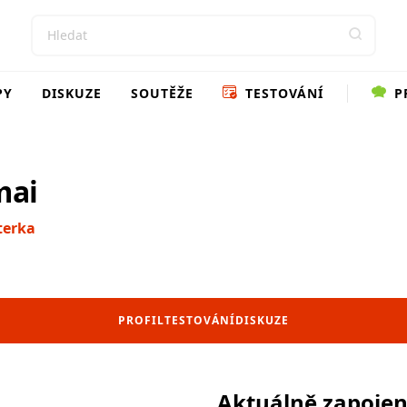
PY
DISKUZE
SOUTĚŽE
TESTOVÁNÍ
P
mai
terka
PROFIL
TESTOVÁNÍ
DISKUZE
Aktuálně zapoje