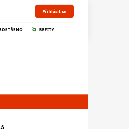
Přihlásit se
ROSTŘENO
BEFITY
ná