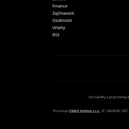
Finance
Zajímavosti
Osobnosti
Vztahy
RSS
Své náměty a připomínky k
Provozuje
OMAX Holding s.r.o.
, IČ: 28628187, DI