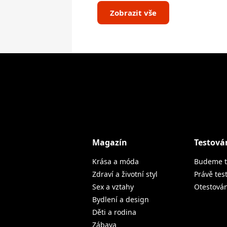
Zobrazit vše
Magazín
Testová
Krása a móda
Budeme t
Zdraví a životní styl
Právě tes
Sex a vztahy
Otestová
Bydlení a design
Děti a rodina
Zábava