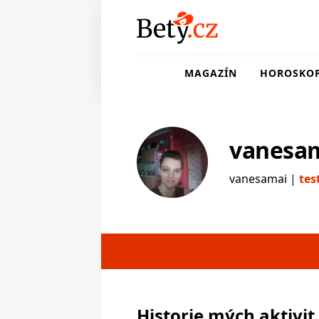
MAGAZÍN
HOROSKO
vanesa
vanesamai |
tes
testerka
Historie mých aktivit