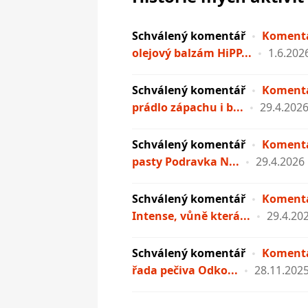
Schválený komentář
Komentá
olejový balzám HiPP...
1.6.202
Schválený komentář
Komentá
prádlo zápachu i b...
29.4.202
Schválený komentář
Komentá
pasty Podravka N...
29.4.2026
Schválený komentář
Komentá
Intense, vůně která...
29.4.20
Schválený komentář
Komentá
řada pečiva Odko...
28.11.202