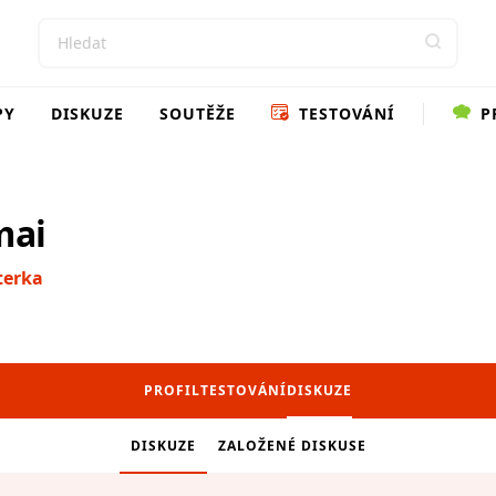
PY
DISKUZE
SOUTĚŽE
TESTOVÁNÍ
P
mai
terka
PROFIL
TESTOVÁNÍ
DISKUZE
DISKUZE
ZALOŽENÉ DISKUSE