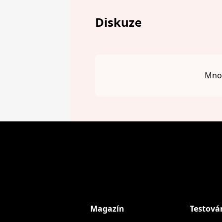
Diskuze
Mnou
Magazín
Testová