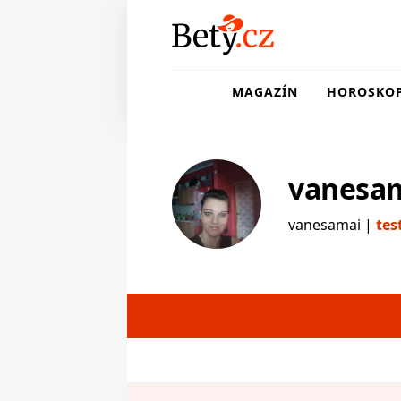
MAGAZÍN
HOROSKO
vanesa
vanesamai |
tes
testerka