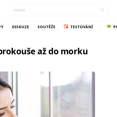
PY
DISKUZE
SOUTĚŽE
TESTOVÁNÍ
P
prokouše až do morku