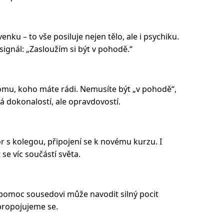
enku – to vše posiluje nejen tělo, ale i psychiku.
signál: „Zasloužím si být v pohodě.“
komu, koho máte rádi. Nemusíte být „v pohodě“,
ká dokonalostí, ale opravdovostí.
 s kolegou, připojení se k novému kurzu. I
se víc součástí světa.
pomoc sousedovi může navodit silný pocit
propojujeme se.