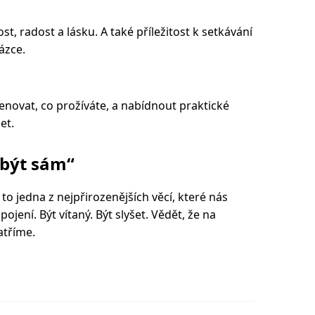
t, radost a lásku. A také příležitost k setkávání
ázce.
ovat, co prožíváte, a nabídnout praktické
et.
ebýt sám“
 to jedna z nejpřirozenějších věcí, které nás
 spojení. Být vítaný. Být slyšet. Vědět, že na
atříme.