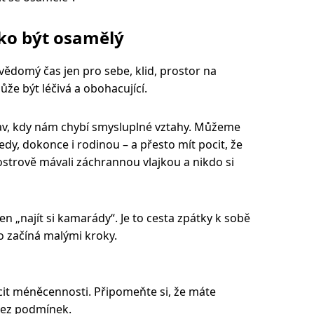
ako být osamělý
 vědomý čas jen pro sebe, klid, prostor na
že být léčivá a obohacující.
stav, kdy nám chybí smysluplné vztahy. Můžeme
edy, dokonce i rodinou – a přesto mít pocit, že
ostrově mávali záchrannou vlajkou a nikdo si
n „najít si kamarády“. Je to cesta zpátky k sobě
to začíná malými kroky.
it méněcennosti. Připomeňte si, že máte
 Bez podmínek.