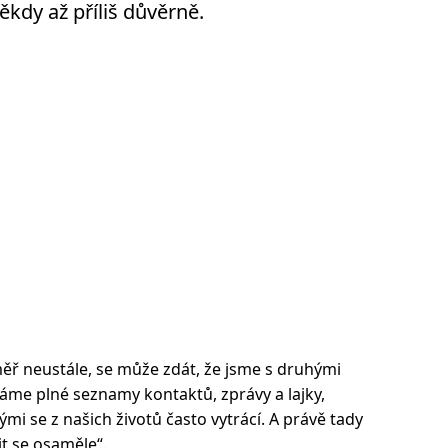
někdy až příliš důvěrně.
éměř neustále, se může zdát, že jsme s druhými
 máme plné seznamy kontaktů, zprávy a lajky,
mi se z našich životů často vytrácí. A právě tady
it se osaměle“.