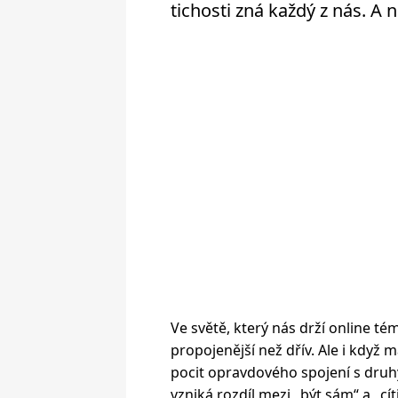
tichosti zná každý z nás. A 
Ve světě, který nás drží online t
propojenější než dřív. Ale i když
pocit opravdového spojení s druhý
vzniká rozdíl mezi „být sám“ a „cít