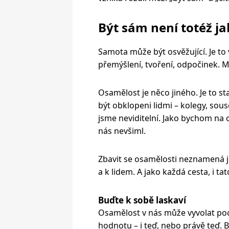
Být sám není totéž j
Samota může být osvěžující. Je to
přemýšlení, tvoření, odpočinek. Mů
Osamělost je něco jiného. Je to 
být obklopeni lidmi – kolegy, sous
jsme neviditelní. Jako bychom na 
nás nevšiml.
Zbavit se osamělosti neznamená je
a k lidem. A jako každá cesta, i ta
Buďte k sobě laskaví
Osamělost v nás může vyvolat poc
hodnotu – i teď, nebo právě teď.