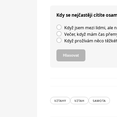
Kdy se nejčastěji cítíte osa
Když jsem mezi lidmi, ale 
Večer, když mám čas přemý
Když prožívám něco těžkéh
Hlasovat
VZTAHY
VZTAH
SAMOTA