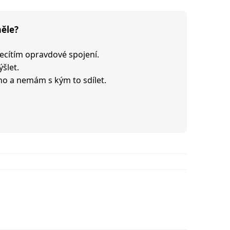
měle?
necítím opravdové spojení.
šlet.
o a nemám s kým to sdílet.