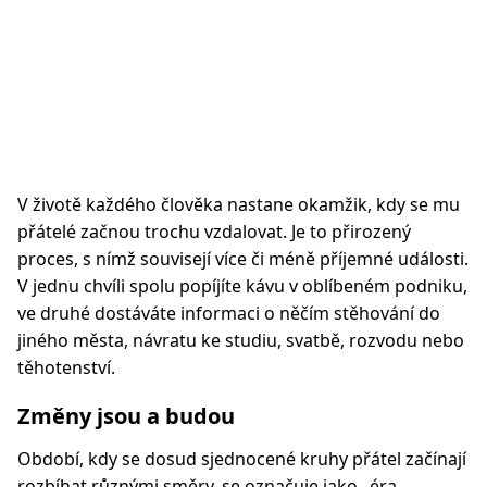
V životě každého člověka nastane okamžik, kdy se mu
přátelé začnou trochu vzdalovat. Je to přirozený
proces, s nímž souvisejí více či méně příjemné události.
V jednu chvíli spolu popíjíte kávu v oblíbeném podniku,
ve druhé dostáváte informaci o něčím stěhování do
jiného města, návratu ke studiu, svatbě, rozvodu nebo
těhotenství.
Změny jsou a budou
Období, kdy se dosud sjednocené kruhy přátel začínají
rozbíhat různými směry, se označuje jako „éra