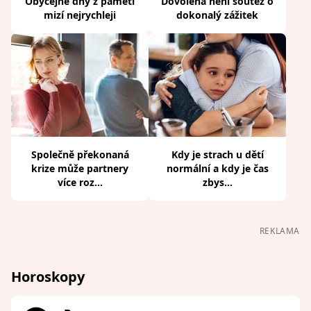
Obyčejné dny z paměti
Dovolená není soutěž o
mizí nejrychleji
dokonalý zážitek
Společně překonaná
Kdy je strach u dětí
krize může partnery
normální a kdy je čas
více roz...
zbys...
REKLAMA
Horoskopy