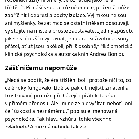
tříštění“. Přináší s sebou různé emoce, přičemž může
zapříčinit i depresi a pocity izolace. Výjimkou nejsou
ani myšlenky, že zatímco se ostatní někam posouvají,
vy stojíte na místě a prostě zaostáváte. „Jediný způsob,
jak se s tím vším vyrovnat, je nebrat si životní posuny
přátel, ať už jsou jakékoli, příliš osobně,“ říká americká
klinická psycholožka a autorka knih Andrea Bonior.
Zášť ničemu nepomůže
„Nedá se popřít, že éra tříštění bolí, protože ničí to, co
celé roky fungovalo. Lidé se pak cítí nejistí, zmatení a
frustrovaní, protože přicházejí o přátele takřka
v přímém přenosu. Ale jim nelze nic vyčítat, neboť i oni
čelí úzkosti a neznámému,“ popisuje jmenovaná
psycholožka. Tak hlavu vzhůru, tohle všechno
zvládnete! A možná nebude tak zle…