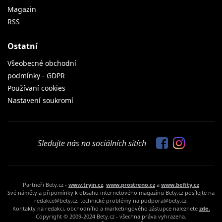
Magazin
RSS
Ostatní
Všeobecné obchodní
podmínky - GDPR
Používaní cookies
Nastavení soukromí
Sledujte nás na sociálních sítích
Partneři Bety.cz -
www.tryin.cz
,
www.prostreno.cz
a
www.befity.cz
Své náměty a připomínky k obsahu internetového magazínu Bety.cz posílejte na
redakce@bety.cz, technické problémy na podpora@bety.cz.
Kontakty na redakci, obchodního a marketingového zástupce naleznete
zde.
Copyright © 2009-2024 Bety.cz - všechna práva vyhrazena.