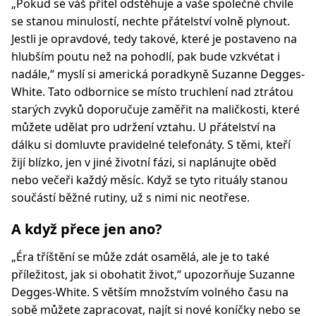
„Pokud se váš přítel odstěhuje a vaše společné chvíle
se stanou minulostí, nechte přátelství volně plynout.
Jestli je opravdové, tedy takové, které je postaveno na
hlubším poutu než na pohodlí, pak bude vzkvétat i
nadále,“ myslí si americká poradkyně Suzanne Degges-
White. Tato odbornice se místo truchlení nad ztrátou
starých zvyků doporučuje zaměřit na maličkosti, které
můžete udělat pro udržení vztahu. U přátelství na
dálku si domluvte pravidelné telefonáty. S těmi, kteří
žijí blízko, jen v jiné životní fázi, si naplánujte oběd
nebo večeři každý měsíc. Když se tyto rituály stanou
součástí běžné rutiny, už s nimi nic neotřese.
A když přece jen ano?
„Éra tříštění se může zdát osamělá, ale je to také
příležitost, jak si obohatit život,“ upozorňuje Suzanne
Degges-White. S větším množstvím volného času na
sobě můžete zapracovat, najít si nové koníčky nebo se