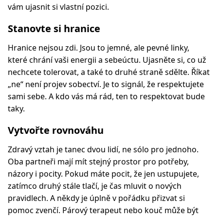
vám ujasnit si vlastní pozici.
Stanovte si hranice
Hranice nejsou zdi. Jsou to jemné, ale pevné linky,
které chrání vaši energii a sebeúctu. Ujasněte si, co už
nechcete tolerovat, a také to druhé straně sdělte. Říkat
„ne“ není projev sobectví. Je to signál, že respektujete
sami sebe. A kdo vás má rád, ten to respektovat bude
taky.
Vytvořte rovnováhu
Zdravý vztah je tanec dvou lidí, ne sólo pro jednoho.
Oba partneři mají mít stejný prostor pro potřeby,
názory i pocity. Pokud máte pocit, že jen ustupujete,
zatímco druhý stále tlačí, je čas mluvit o nových
pravidlech. A někdy je úplně v pořádku přizvat si
pomoc zvenčí. Párový terapeut nebo kouč může být