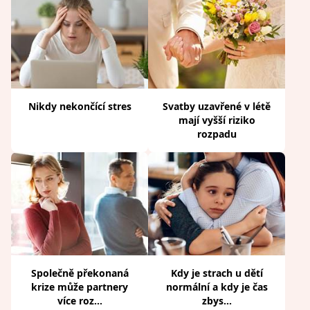
Nikdy nekončící stres
Svatby uzavřené v létě
mají vyšší riziko
rozpadu
Společně překonaná
Kdy je strach u dětí
krize může partnery
normální a kdy je čas
více roz...
zbys...