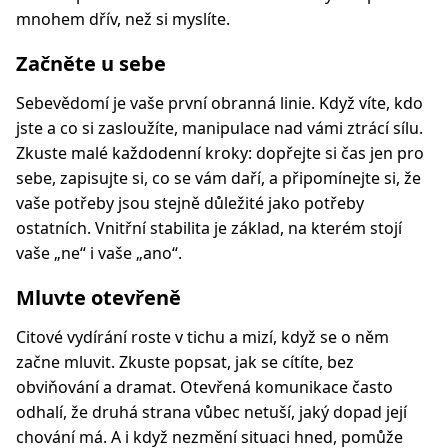
mnohem dřív, než si myslíte.
Začněte u sebe
Sebevědomí je vaše první obranná linie. Když víte, kdo
jste a co si zasloužíte, manipulace nad vámi ztrácí sílu.
Zkuste malé každodenní kroky: dopřejte si čas jen pro
sebe, zapisujte si, co se vám daří, a připomínejte si, že
vaše potřeby jsou stejně důležité jako potřeby
ostatních. Vnitřní stabilita je základ, na kterém stojí
vaše „ne“ i vaše „ano“.
Mluvte otevřeně
Citové vydírání roste v tichu a mizí, když se o něm
začne mluvit. Zkuste popsat, jak se cítíte, bez
obviňování a dramat. Otevřená komunikace často
odhalí, že druhá strana vůbec netuší, jaký dopad její
chování má. A i když nezmění situaci hned, pomůže