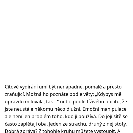
Citové vydírání umí být nenápadné, pomalé a přesto
zraňující. Možná ho poznáte podle věty: „Kdybys mě
opravdu milovala, tak…“ nebo podle tíživého pocitu, že
jste neustále někomu něco dlužní. Emoční manipulace
ale není jen problém toho, kdo ji používá. Do její sítě se
často zaplétají oba. Jeden ze strachu, druhý z nejistoty.
Dobrá zpráva? Z tohohle kruhu můžete vystoupit. A