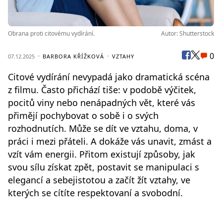
Obrana proti citovému vydírání.
Autor: Shutterstock
0
07.12.2025
BARBORA KŘÍŽKOVÁ
VZTAHY
Citové vydírání nevypadá jako dramatická scéna
z filmu. Často přichází tiše: v podobě výčitek,
pocitů viny nebo nenápadných vět, které vás
přimějí pochybovat o sobě i o svých
rozhodnutích. Může se dít ve vztahu, doma, v
práci i mezi přáteli. A dokáže vás unavit, zmást a
vzít vám energii. Přitom existují způsoby, jak
svou sílu získat zpět, postavit se manipulaci s
elegancí a sebejistotou a začít žít vztahy, ve
kterých se cítíte respektovaní a svobodní.