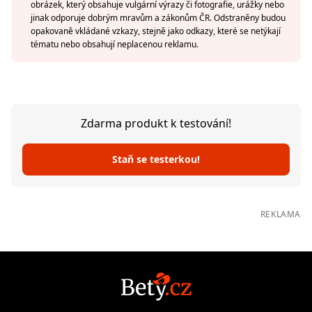
obrázek, který obsahuje vulgární výrazy či fotografie, urážky nebo
jinak odporuje dobrým mravům a zákonům ČR. Odstraněny budou
opakovaně vkládané vzkazy, stejně jako odkazy, které se netýkají
tématu nebo obsahují neplacenou reklamu.
Zdarma produkt k testování!
Staň se testerkou!
REKLAMA