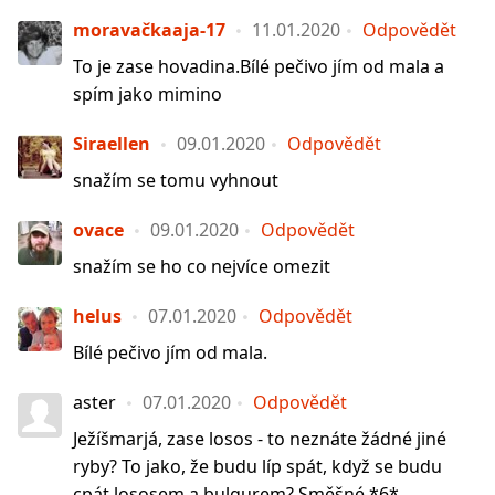
moravačkaaja-17
11.01.2020
Odpovědět
To je zase hovadina.Bílé pečivo jím od mala a
spím jako mimino
Siraellen
09.01.2020
Odpovědět
snažím se tomu vyhnout
ovace
09.01.2020
Odpovědět
snažím se ho co nejvíce omezit
helus
07.01.2020
Odpovědět
Bílé pečivo jím od mala.
aster
07.01.2020
Odpovědět
Ježíšmarjá, zase losos - to neznáte žádné jiné
ryby? To jako, že budu líp spát, když se budu
cpát lososem a bulgurem? Směšné *6*