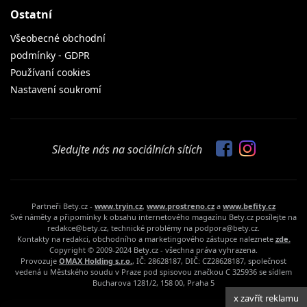
Ostatní
Všeobecné obchodní
podmínky - GDPR
Používaní cookies
Nastavení soukromí
Sledujte nás na sociálních sítích
Partneři Bety.cz -
www.tryin.cz
,
www.prostreno.cz
a
www.befity.cz
Své náměty a připomínky k obsahu internetového magazínu Bety.cz posílejte na
redakce@bety.cz, technické problémy na podpora@bety.cz.
Kontakty na redakci, obchodního a marketingového zástupce naleznete
zde.
Copyright © 2009-2024 Bety.cz - všechna práva vyhrazena.
Provozuje
OMAX Holding s.r.o.
, IČ: 28628187, DIČ: CZ28628187, společnost
vedená u Městského soudu v Praze pod spisovou značkou C 325936 se sídlem
Bucharova 1281/2, 158 00, Praha 5
x zavřít reklamu