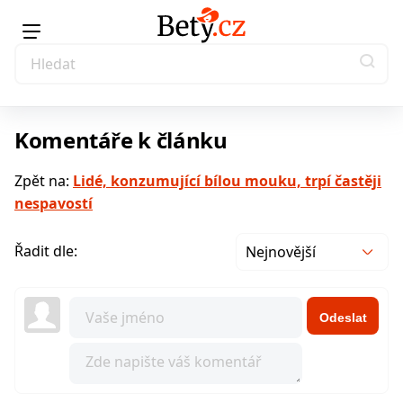
Komentáře k článku
Zpět na:
Lidé, konzumující bílou mouku, trpí častěji
nespavostí
Řadit dle:
Nejnovější
Odeslat