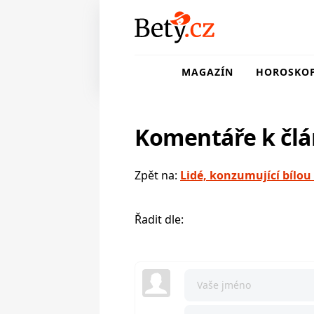
MAGAZÍN
HOROSKO
Komentáře k čl
Zpět na:
Lidé, konzumující bílou
Řadit dle: