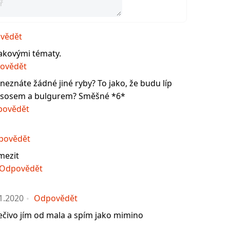
vědět
takovými tématy.
ovědět
o neznáte žádné jiné ryby? To jako, že budu líp
lososem a bulgurem? Směšné *6*
povědět
povědět
mezit
Odpovědět
1.2020
Odpovědět
pečivo jím od mala a spím jako mimino