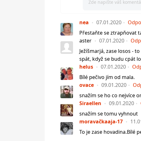
nea
07.01.2020
Odpo
Přestaňte se ztrapňovat 
aster
07.01.2020
Odp
Ježíšmarjá, zase losos - t
spát, když se budu cpát 
helus
07.01.2020
Od
Bílé pečivo jím od mala.
ovace
09.01.2020
Od
snažím se ho co nejvíce o
Siraellen
09.01.2020
snažím se tomu vyhnout
moravačkaaja-17
11.0
To je zase hovadina.Bílé 