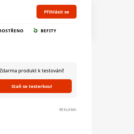
Přihlásit se
ROSTŘENO
BEFITY
Zdarma produkt k testování!
Staň se testerkou!
REKLAMA