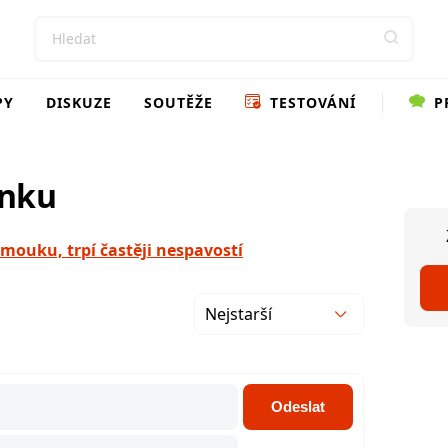
PY
DISKUZE
SOUTĚŽE
TESTOVÁNÍ
P
ánku
 mouku, trpí častěji nespavostí
Nejstarší
Odeslat