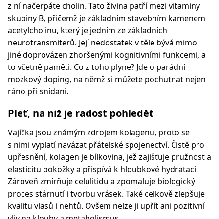
z ní načerpáte cholin. Tato živina patří mezi vitaminy
skupiny B, přičemž je základním stavebním kamenem
acetylcholinu, který je jedním ze základních
neurotransmiterů. Její nedostatek v těle bývá mimo
jiné doprovázen zhoršenými kognitivními funkcemi, a
to včetně paměti. Co z toho plyne? Jde o parádní
mozkový doping, na němž si můžete pochutnat nejen
ráno při snídani.
Pleť, na niž je radost pohledět
Vajíčka jsou známým zdrojem kolagenu, proto se
s nimi vyplatí navázat přátelské spojenectví. Čistě pro
upřesnění, kolagen je bílkovina, jež zajišťuje pružnost a
elasticitu pokožky a přispívá k hloubkové hydrataci.
Zároveň zmírňuje celulitidu a zpomaluje biologický
proces stárnutí i tvorbu vrásek. Také celkově zlepšuje
kvalitu vlasů i nehtů. Ovšem nelze ji upřít ani pozitivní
vliv na klouby a metabolismus.