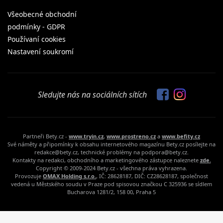
Všeobecné obchodní
podmínky - GDPR
Používaní cookies
Nastavení soukromí
Sledujte nás na sociálních sítích
Partneři Bety.cz -
www.tryin.cz
,
www.prostreno.cz
a
www.befity.cz
Své náměty a připomínky k obsahu internetového magazínu Bety.cz posílejte na
redakce@bety.cz, technické problémy na podpora@bety.cz.
Kontakty na redakci, obchodního a marketingového zástupce naleznete
zde.
Copyright © 2009-2024 Bety.cz - všechna práva vyhrazena.
Provozuje
OMAX Holding s.r.o.
, IČ: 28628187, DIČ: CZ28628187, společnost
vedená u Městského soudu v Praze pod spisovou značkou C 325936 se sídlem
Bucharova 1281/2, 158 00, Praha 5