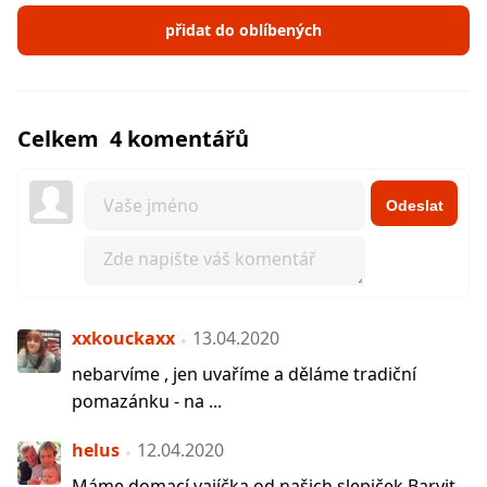
přidat do oblíbených
Celkem 4 komentářů
Odeslat
xxkouckaxx
13.04.2020
nebarvíme , jen uvaříme a děláme tradiční
pomazánku - na ...
helus
12.04.2020
Máme domací vajíčka od našich slepiček.Barvit