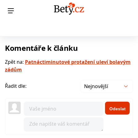
Komentáře k článku
Zpět na:
Patnáctiminutové protažení uleví bolavým
zádům
Řadit dle:
Nejnovější
Odeslat