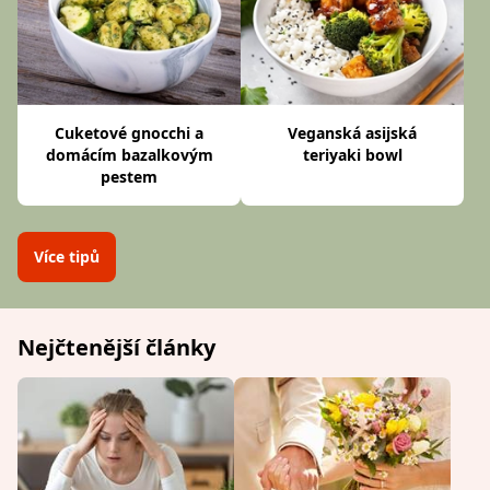
Cuketové gnocchi a
Veganská asijská
domácím bazalkovým
teriyaki bowl
pestem
Více tipů
Nejčtenější články