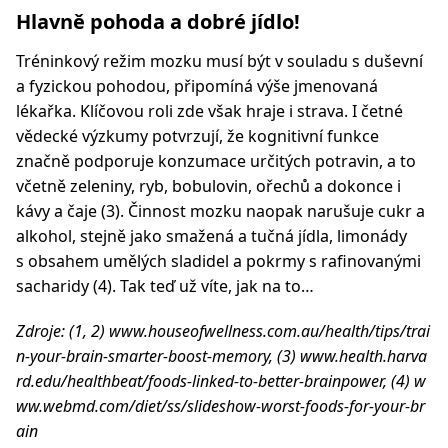
Hlavně pohoda a dobré jídlo!
Tréninkový režim mozku musí být v souladu s duševní
a fyzickou pohodou, připomíná výše jmenovaná
lékařka. Klíčovou roli zde však hraje i strava. I četné
vědecké výzkumy potvrzují, že kognitivní funkce
značně podporuje konzumace určitých potravin, a to
včetně zeleniny, ryb, bobulovin, ořechů a dokonce i
kávy a čaje (3). Činnost mozku naopak narušuje cukr a
alkohol, stejně jako smažená a tučná jídla, limonády
s obsahem umělých sladidel a pokrmy s rafinovanými
sacharidy (4). Tak teď už víte, jak na to…
Zdroje: (1, 2) www.houseofwellness.com.au/health/tips/trai
n-your-brain-smarter-boost-memory, (3) www.health.harva
rd.edu/healthbeat/foods-linked-to-better-brainpower, (4) w
ww.
webmd.com/diet/ss/slideshow-worst-foods-for-your-br
ain