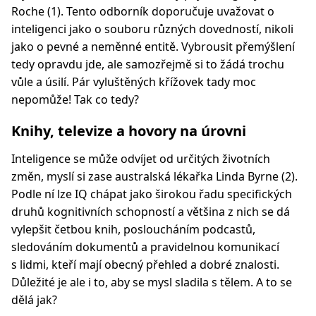
Roche (1). Tento odborník doporučuje uvažovat o
inteligenci jako o souboru různých dovedností, nikoli
jako o pevné a neměnné entitě. Vybrousit přemýšlení
tedy opravdu jde, ale samozřejmě si to žádá trochu
vůle a úsilí. Pár vyluštěných křížovek tady moc
nepomůže! Tak co tedy?
Knihy, televize a hovory na úrovni
Inteligence se může odvíjet od určitých životních
změn, myslí si zase australská lékařka Linda Byrne (2).
Podle ní lze IQ chápat jako širokou řadu specifických
druhů kognitivních schopností a většina z nich se dá
vylepšit četbou knih, posloucháním podcastů,
sledováním dokumentů a pravidelnou komunikací
s lidmi, kteří mají obecný přehled a dobré znalosti.
Důležité je ale i to, aby se mysl sladila s tělem. A to se
dělá jak?