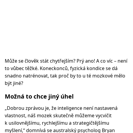
Může se člověk stát chytřejším? Prý ano! A co víc – není
to vůbec těžké. Koneckonců, fyzická kondice se dá
snadno natrénovat, tak proč by to u té mozkové mělo
být jiné?
Možná to chce jiný úhel
„Dobrou zprávou je, že inteligence není nastavená
vlastnost, náš mozek skutečně můžeme vycvičit
k usilovnějšímu, rychlejšímu a strategičtějšímu
myšlení,“ domnívá se australský psycholog Bryan