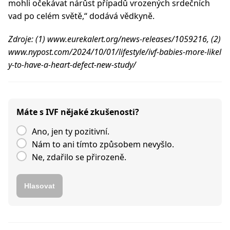
mohli očekávat nárůst případů vrozených srdečních
vad po celém světě,“ dodává vědkyně.
Zdroje: (1) www.eurekalert.org/news-releases/1059216, (2)
www.nypost.com/2024/10/01/lifestyle/ivf-babies-more-likel
y-to-have-a-heart-defect-new-study/
Máte s IVF nějaké zkušenosti?
Ano, jen ty pozitivní.
Nám to ani tímto způsobem nevyšlo.
Ne, zdařilo se přirozeně.
Hlasovat