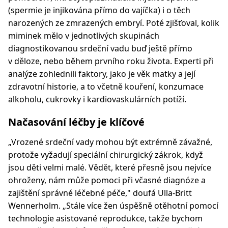
(spermie je injikována přímo do vajíčka) i o těch
narozených ze zmrazených embryí. Poté zjišťoval, kolik
miminek mělo v jednotlivých skupinách
diagnostikovanou srdeční vadu buď ještě přímo
v děloze, nebo během prvního roku života. Experti při
analýze zohlednili faktory, jako je věk matky a její
zdravotní historie, a to včetně kouření, konzumace
alkoholu, cukrovky i kardiovaskulárních potíží.
Načasování léčby je klíčové
„Vrozené srdeční vady mohou být extrémně závažné,
protože vyžadují speciální chirurgický zákrok, když
jsou děti velmi malé. Vědět, které přesně jsou nejvíce
ohroženy, nám může pomoci při včasné diagnóze a
zajištění správné léčebné péče," doufá Ulla-Britt
Wennerholm. „Stále více žen úspěšně otěhotní pomocí
technologie asistované reprodukce, takže bychom