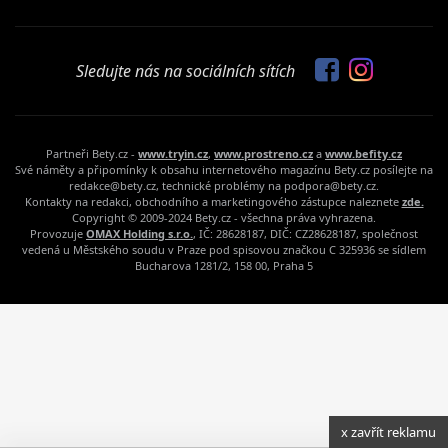
Sledujte nás na sociálních sítích
Partneři Bety.cz -
www.tryin.cz
,
www.prostreno.cz
a
www.befity.cz
Své náměty a připomínky k obsahu internetového magazínu Bety.cz posílejte na
redakce@bety.cz, technické problémy na podpora@bety.cz.
Kontakty na redakci, obchodního a marketingového zástupce naleznete
zde.
Copyright © 2009-2024 Bety.cz - všechna práva vyhrazena.
Provozuje
OMAX Holding s.r.o.
, IČ: 28628187, DIČ: CZ28628187, společnost
vedená u Městského soudu v Praze pod spisovou značkou C 325936 se sídlem
Bucharova 1281/2, 158 00, Praha 5
x zavřít reklamu