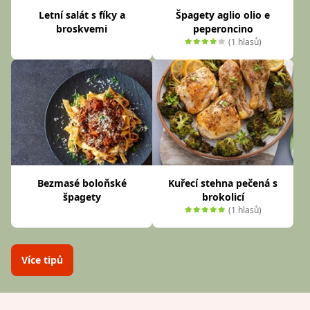
Letní salát s fíky a
Špagety aglio olio e
broskvemi
peperoncino
(1 hlasů)
Bezmasé boloňské
Kuřecí stehna pečená s
špagety
brokolicí
(1 hlasů)
Více tipů