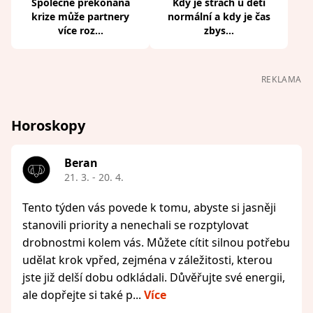
Společně překonaná
Kdy je strach u dětí
krize může partnery
normální a kdy je čas
více roz...
zbys...
REKLAMA
Horoskopy
Beran
21. 3. - 20. 4.
Tento týden vás povede k tomu, abyste si jasněji
stanovili priority a nenechali se rozptylovat
drobnostmi kolem vás. Můžete cítit silnou potřebu
udělat krok vpřed, zejména v záležitosti, kterou
jste již delší dobu odkládali. Důvěřujte své energii,
ale dopřejte si také p...
Více