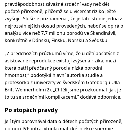
pravděpodobnost závažné srdeční vady než děti
počaté přirozeně, přičemž se u vícerčat riziko ještě
zvyšuje. Sluší se poznamenat, že je tato studie jedna z
nejrozsáhlejších dosud provedených, neboť se opírá o
analýzu více než 7,7 milionu porodů ve Skandinávii,
konkrétně v Dánsku, Finsku, Norsku a Švédsku.
„Z předchozích průzkumů víme, že u dětí počatých z
asistované reprodukce existují zvýšená rizika, mezi
která patří předčasný porod a nízká porodní
hmotnost,“ podotýká hlavní autorka studie a
profesorka z univerzity ve švédském Göteborgu Ulla-
Britt Wennerholm (2). „Chtěli jsme prozkoumat, jak je
to tu se srdečními komplikacemi,“ dodává odbornice.
Po stopách pravdy
Její tým porovnával data o dětech počatých přirozeně,
pomocí IVF, intracytoplazmatické injekce spermie