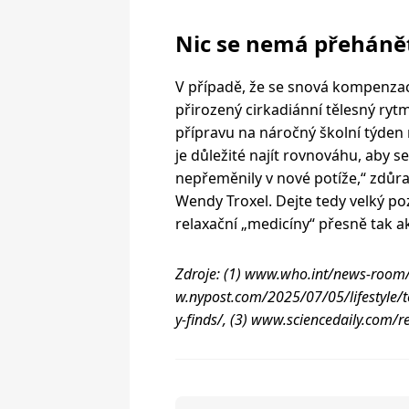
Nic se nemá přeháně
V případě, že se snová kompenzac
přirozený cirkadiánní tělesný rytm
přípravu na náročný školní týden
je důležité najít rovnováhu, aby
nepřeměnily v nové potíže,“ zdůra
Wendy Troxel. Dejte tedy velký po
relaxační „medicíny“ přesně tak a
Zdroje: (1) www.who.int/news-room/f
w.nypost.com/2025/07/05/lifestyle/
y-finds/, (3) www.sciencedaily.co