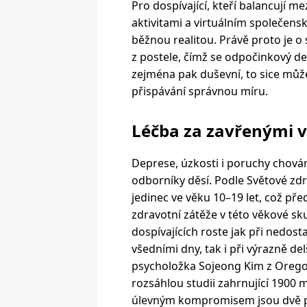
Pro dospívající, kteří balancují 
aktivitami a virtuálním společens
běžnou realitou. Právě proto je 
z postele, čímž se odpočinkový de
zejména pak duševní, to sice může
přispávání správnou míru.
Léčba za zavřenými v
Deprese, úzkosti i poruchy chován
odborníky děsí. Podle Světové zdr
jedinec ve věku 10–19 let, což pře
zdravotní zátěže v této věkové sku
dospívajících roste jak při nedo
všedními dny, tak i při výrazně d
psycholožka Sojeong Kim z Oregon
rozsáhlou studii zahrnující 1900 
úlevným kompromisem jsou dvě při