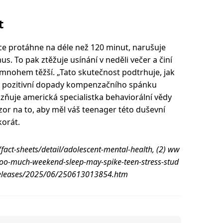
t
e protáhne na déle než 120 minut, narušuje
us. To pak ztěžuje usínání v neděli večer a činí
 mnohem těžší. „Tato skutečnost podtrhuje, jak
 se pozitivní dopady kompenzačního spánku
zňuje americká specialistka behaviorální vědy
zor na to, aby měl váš teenager této duševní
korát.
act-sheets/detail/adolescent-mental-health, (2) ww
too-much-weekend-sleep-may-spike-teen-stress-stud
m/releases/2025/06/250613013854.htm