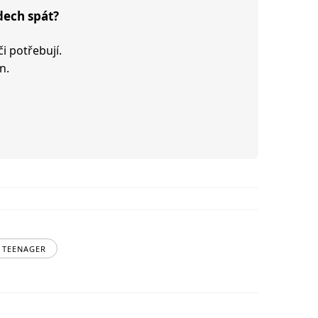
dech spát?
či potřebují.
n.
TEENAGER