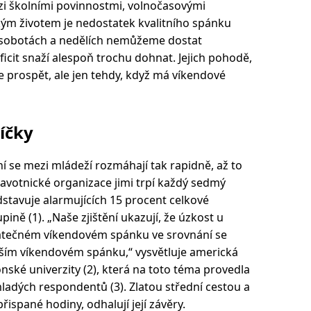
mezi školními povinnostmi, volnočasovými
kým životem je nedostatek kvalitního spánku
o sobotách a nedělích nemůžeme dostat
ficit snaží alespoň trochu dohnat. Jejich pohodě,
 prospět, ale jen tehdy, když má víkendové
íčky
í se mezi mládeží rozmáhají tak rapidně, až to
avotnické organizace jimi trpí každý sedmý
dstavuje alarmujících 15 procent celkové
pině (1). „Naše zjištění ukazují, že úzkost u
statečném víkendovém spánku ve srovnání se
elším víkendovém spánku,“ vysvětluje americká
ské univerzity (2), která na toto téma provedla
mladých respondentů (3). Zlatou střední cestou a
spané hodiny, odhalují její závěry.