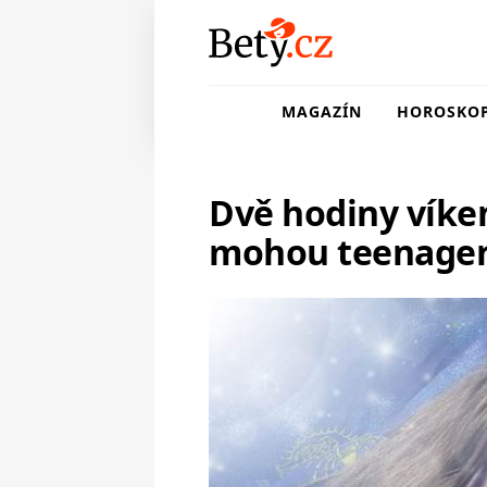
MAGAZÍN
HOROSKO
Dvě hodiny víke
mohou teenager