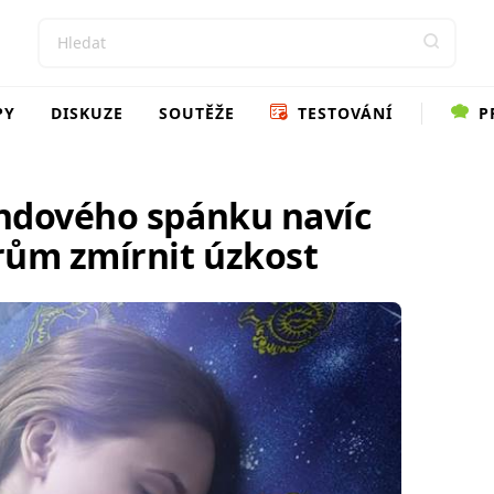
PY
DISKUZE
SOUTĚŽE
TESTOVÁNÍ
P
ndového spánku navíc
ům zmírnit úzkost