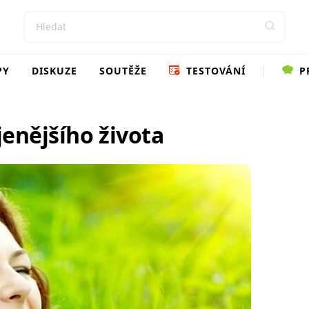
PY
DISKUZE
SOUTĚŽE
TESTOVÁNÍ
P
enějšího života