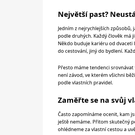
Největší past? Neust
Jedním z nejrychlejších způsobů, ja
podle druhých. Každý člověk má j
Někdo buduje kariéru od dvaceti le
do cestování, jiný do bydlení. Každ
Přesto máme tendenci srovnávat vla
není závod, ve kterém všichni běží
podle vlastních pravidel.
Zaměřte se na svůj v
Často zapomínáme ocenit, kam js
ještě nemáme. Přitom skutečný po
ohlédneme za vlastní cestou a uvě