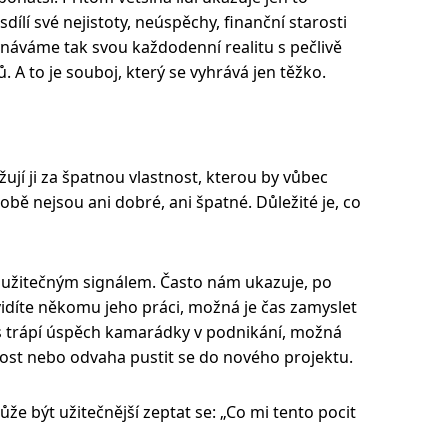
dílí své nejistoty, neúspěchy, finanční starosti
áváme tak svou každodenní realitu s pečlivě
. A to je souboj, který se vyhrává jen těžko.
žují ji za špatnou vlastnost, kterou by vůbec
obě nejsou ani dobré, ani špatné. Důležité je, co
 užitečným signálem. Často nám ukazuje, po
díte někomu jeho práci, možná je čas zamyslet
ás trápí úspěch kamarádky v podnikání, možná
ost nebo odvaha pustit se do nového projektu.
že být užitečnější zeptat se: „Co mi tento pocit