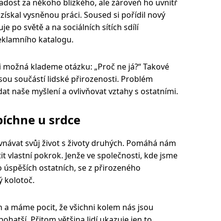
radost za někoho blízkého, ale zároveň ho uvnitř
ískal vysněnou práci. Soused si pořídil nový
 po světě a na sociálních sítích sdílí
reklamního katalogu.
si možná klademe otázku: „Proč ne já?“ Takové
sou součástí lidské přirozenosti. Problém
dat naše myšlení a ovlivňovat vztahy s ostatními.
píchne u srdce
ovnávat svůj život s životy druhých. Pomáhá nám
it vlastní pokrok. Jenže ve společnosti, kde jsme
 úspěších ostatních, se z přirozeného
 kolotoč.
ch a máme pocit, že všichni kolem nás jsou
 bohatší. Přitom většina lidí ukazuje jen to