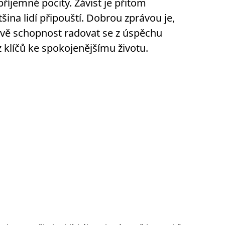
příjemné pocity. Závist je přitom
šina lidí připouští. Dobrou zprávou je,
rávě schopnost radovat se z úspěchu
 klíčů ke spokojenějšímu životu.