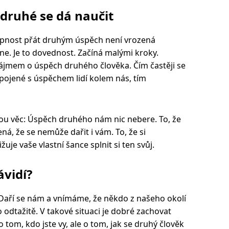
druhé se dá naučit
opnost přát druhým úspěch není vrozená
 ne. Je to dovednost. Začíná malými kroky.
ájmem o úspěch druhého člověka. Čím častěji se
pojené s úspěchem lidí kolem nás, tím
ou věc: Úspěch druhého nám nic nebere. To, že
á, že se nemůže dařit i vám. To, že si
uje vaše vlastní šance splnit si ten svůj.
vidí?
Daří se nám a vnímáme, že někdo z našeho okolí
 odtažitě. V takové situaci je dobré zachovat
 tom, kdo jste vy, ale o tom, jak se druhý člověk