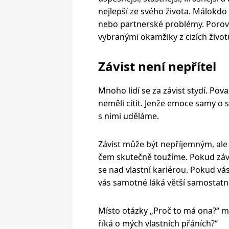
nejlepší ze svého života. Málokdo s
nebo partnerské problémy. Porovn
vybranými okamžiky z cizích životů
Závist není nepřítel
Mnoho lidí se za závist stydí. Pova
neměli cítit. Jenže emoce samy o s
s nimi uděláme.
Závist může být nepříjemným, ale
čem skutečně toužíme. Pokud závi
se nad vlastní kariérou. Pokud v
vás samotné láká větší samostatn
Místo otázky „Proč to má ona?“ mů
říká o mých vlastních přáních?“