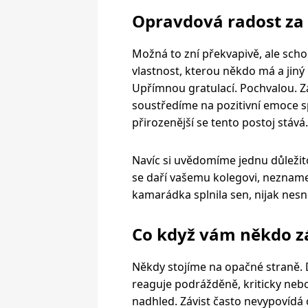
Opravdová radost za 
Možná to zní překvapivě, ale sch
vlastnost, kterou někdo má a jiný
Upřímnou gratulací. Pochvalou. Z
soustředíme na pozitivní emoce s
přirozenější se tento postoj stává.
Navíc si uvědomíme jednu důležit
se daří vašemu kolegovi, neznamen
kamarádka splnila sen, nijak nesniž
Co když vám někdo zá
Někdy stojíme na opačné straně. 
reaguje podrážděně, kriticky nebo
nadhled. Závist často nevypovídá o