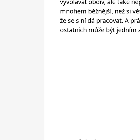
vyvolávat obdiv, ale také ne
mnohem běžnější, než si vět
že se s ní dá pracovat. A p
ostatních může být jedním z