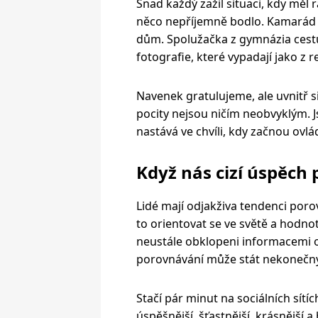
Snad každý zažil situaci, kdy měl 
něco nepříjemně bodlo. Kamarád z
dům. Spolužačka z gymnázia cestuje
fotografie, které vypadají jako z 
Navenek gratulujeme, ale uvnitř 
pocity nejsou ničím neobvyklým. J
nastává ve chvíli, kdy začnou ovlá
Když nás cizí úspěch 
Lidé mají odjakživa tendenci por
to orientovat se ve světě a hodnot
neustále obklopeni informacemi o
porovnávání může stát nekonečný
Stačí pár minut na sociálních sítí
úspěšnější, šťastnější, krásnější a