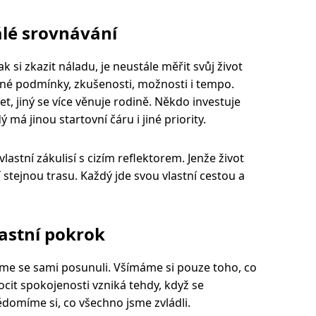
álé srovnávání
k si zkazit náladu, je neustále měřit svůj život
iné podmínky, zkušenosti, možnosti i tempo.
t, jiný se více věnuje rodině. Někdo investuje
ý má jinou startovní čáru i jiné priority.
stní zákulisí s cizím reflektorem. Jenže život
 stejnou trasu. Každý jde svou vlastní cestou a
lastní pokrok
me se sami posunuli. Všímáme si pouze toho, co
cit spokojenosti vzniká tehdy, když se
domíme si, co všechno jsme zvládli.