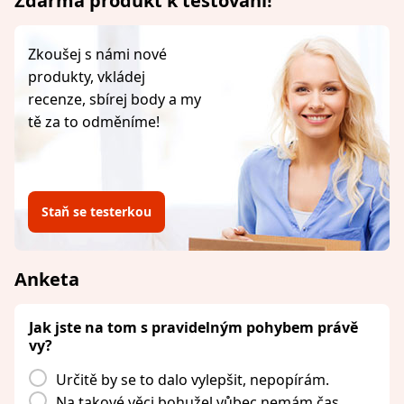
Zdarma produkt k testování!
Zkoušej s námi nové
produkty, vkládej
recenze, sbírej body a my
tě za to odměníme!
Staň se testerkou
Anketa
Jak jste na tom s pravidelným pohybem právě
vy?
Určitě by se to dalo vylepšit, nepopírám.
Na takové věci bohužel vůbec nemám čas.