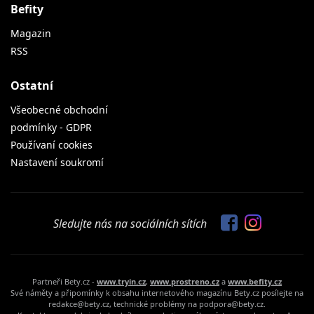
Befity
Magazin
RSS
Ostatní
Všeobecné obchodní
podmínky - GDPR
Používaní cookies
Nastavení soukromí
Sledujte nás na sociálních sítích
Partneři Bety.cz -
www.tryin.cz
,
www.prostreno.cz
a
www.befity.cz
Své náměty a připomínky k obsahu internetového magazínu Bety.cz posílejte na
redakce@bety.cz, technické problémy na podpora@bety.cz.