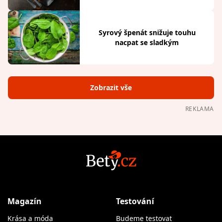
Syrový špenát snižuje touhu
nacpat se sladkým
Zobrazit vše
REKLAMA
Magazín
Testování
Krása a móda
Budeme testovat