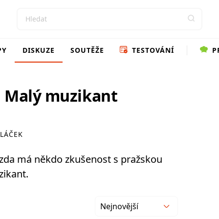
PY
DISKUZE
SOUTĚŽE
TESTOVÁNÍ
P
a Malý muzikant
LÁČEK
, zda má někdo zkušenost s pražskou
ikant.
Nejnovější