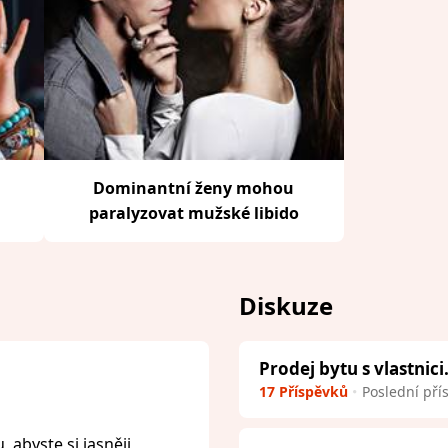
Dominantní ženy mohou
paralyzovat mužské libido
Diskuze
Prodej bytu s vlastnici
17 Příspěvků
Poslední pří
 abyste si jasněji