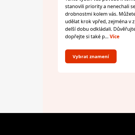
stanovili priority a nenechali s
drobnostmi kolem vás. Můžete 
udělat krok vpřed, zejména v zál
delší dobu odkládali. Důvěřujte
dopřejte si také p...
Více
Vybrat znamení