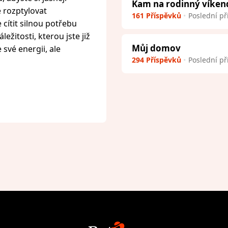
Kam na rodinný víken
e rozptylovat
161 Příspěvků
Poslední př
cítit silnou potřebu
ežitosti, kterou jste již
Můj domov
 své energii, ale
294 Příspěvků
Poslední př