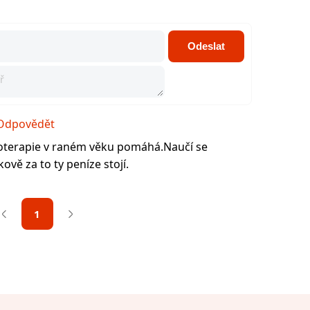
Odeslat
Odpovědět
ikoterapie v raném věku pomáhá.Naučí se
ově za to ty peníze stojí.
1