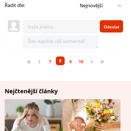
Řadit dle:
Nejnovější
Odeslat
8
7
9
10
Nejčtenější články