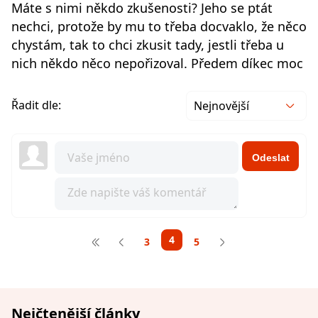
Máte s nimi někdo zkušenosti? Jeho se ptát
nechci, protože by mu to třeba docvaklo, že něco
chystám, tak to chci zkusit tady, jestli třeba u
nich někdo něco nepořizoval. Předem díkec moc
Řadit dle:
Nejnovější
Odeslat
4
3
5
Nejčtenější články