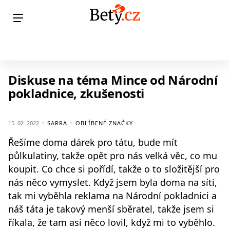
Diskuse na téma Mince od Národní
pokladnice, zkušenosti
15. 02. 2022
SARRA
OBLÍBENÉ ZNAČKY
Řešíme doma dárek pro tátu, bude mít
půlkulatiny, takže opět pro nás velká věc, co mu
koupit. Co chce si pořídí, takže o to složitější pro
nás něco vymyslet. Když jsem byla doma na síti,
tak mi vyběhla reklama na Národní pokladnici a
náš táta je takový menší sběratel, takže jsem si
říkala, že tam asi něco lovil, když mi to vyběhlo.