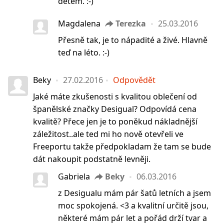
dětem. :-)
Magdalena
Terezka
25.03.2016
Přesně tak, je to nápadité a živé. Hlavně
teď na léto. :-)
Beky
27.02.2016
Odpovědět
Jaké máte zkušenosti s kvalitou oblečení od
španělské značky Desigual? Odpovídá cena
kvalitě? Přece jen je to poněkud nákladnější
záležitost..ale ted mi ho nově otevřeli ve
Freeportu takže předpokladam že tam se bude
dát nakoupit podstatně levněji.
Gabriela
Beky
06.03.2016
z Desigualu mám pár šatů letních a jsem
moc spokojená. <3 a kvalitní určitě jsou,
některé mám pár let a pořád drží tvar a