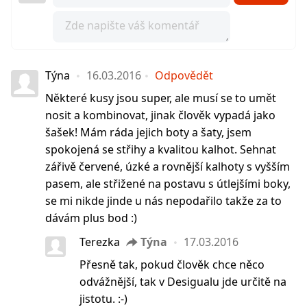
Týna
16.03.2016
Odpovědět
Některé kusy jsou super, ale musí se to umět
nosit a kombinovat, jinak člověk vypadá jako
šašek! Mám ráda jejich boty a šaty, jsem
spokojená se střihy a kvalitou kalhot. Sehnat
zářivě červené, úzké a rovnější kalhoty s vyšším
pasem, ale střižené na postavu s útlejšími boky,
se mi nikde jinde u nás nepodařilo takže za to
dávám plus bod :)
Terezka
Týna
17.03.2016
Přesně tak, pokud člověk chce něco
odvážnější, tak v Desigualu jde určitě na
jistotu. :-)