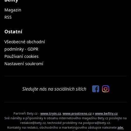
Magazin
RSS
Ostatní
Všeobecné obchodní
podmínky - GDPR
Používaní cookies
Nastavení soukromí
Sledujte nás na sociálních sítích
Partneři Bety.cz -
www.tryin.cz
,
www.prostreno.cz
a
www.befity.cz
Své náměty a připomínky k obsahu internetového magazínu Bety.cz posílejte na
redakce@bety.cz, technické problémy na podpora@bety.cz.
Kontakty na redakci, obchodního a marketingového zástupce naleznete
zde.