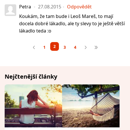
Petra
27.08.2015
Odpovědět
Koukám, že tam bude i Leoš Mareš, to mají
docela dobré lákadlo, ale ty slevy to je ještě větší
lákadlo teda :o
2
1
3
4
Nejčtenější články