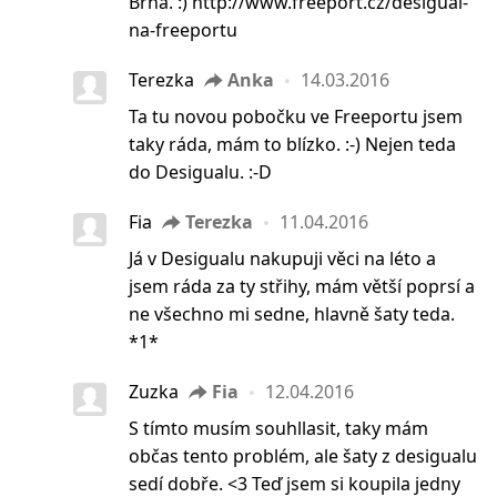
Brna. :) http://www.freeport.cz/desigual-
na-freeportu
Terezka
Anka
14.03.2016
Ta tu novou pobočku ve Freeportu jsem
taky ráda, mám to blízko. :-) Nejen teda
do Desigualu. :-D
Fia
Terezka
11.04.2016
Já v Desigualu nakupuji věci na léto a
jsem ráda za ty střihy, mám větší poprsí a
ne všechno mi sedne, hlavně šaty teda.
*1*
Zuzka
Fia
12.04.2016
S tímto musím souhllasit, taky mám
občas tento problém, ale šaty z desigualu
sedí dobře. <3 Teď jsem si koupila jedny