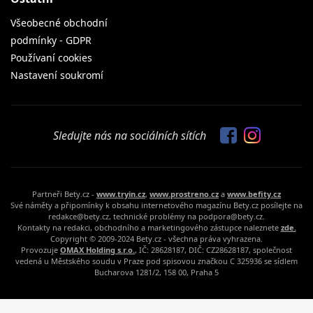
Všeobecné obchodní
podmínky - GDPR
Používaní cookies
Nastavení soukromí
Sledujte nás na sociálních sítích
Partneři Bety.cz -
www.tryin.cz
,
www.prostreno.cz
a
www.befity.cz
Své náměty a připomínky k obsahu internetového magazínu Bety.cz posílejte na
redakce@bety.cz, technické problémy na podpora@bety.cz.
Kontakty na redakci, obchodního a marketingového zástupce naleznete
zde.
Copyright © 2009-2024 Bety.cz - všechna práva vyhrazena.
Provozuje
OMAX Holding s.r.o.
, IČ: 28628187, DIČ: CZ28628187, společnost
vedená u Městského soudu v Praze pod spisovou značkou C 325936 se sídlem
Bucharova 1281/2, 158 00, Praha 5