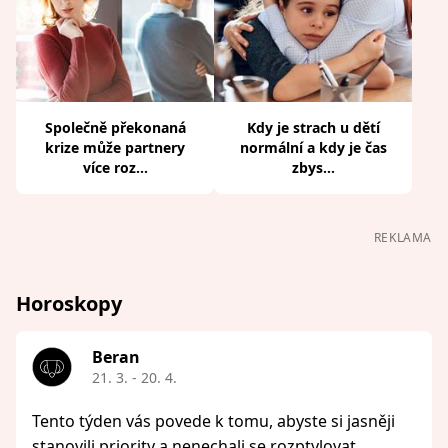
Společně překonaná
Kdy je strach u dětí
krize může partnery
normální a kdy je čas
více roz...
zbys...
REKLAMA
Horoskopy
Beran
21. 3. - 20. 4.
Tento týden vás povede k tomu, abyste si jasněji
stanovili priority a nenechali se rozptylovat