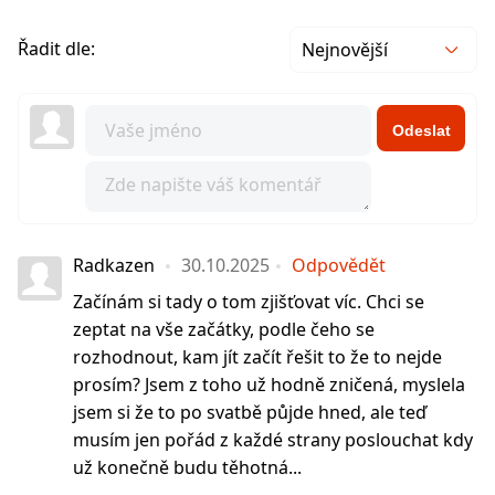
Řadit dle:
Nejnovější
Odeslat
Radkazen
30.10.2025
Odpovědět
Začínám si tady o tom zjišťovat víc. Chci se
zeptat na vše začátky, podle čeho se
rozhodnout, kam jít začít řešit to že to nejde
prosím? Jsem z toho už hodně zničená, myslela
jsem si že to po svatbě půjde hned, ale teď
musím jen pořád z každé strany poslouchat kdy
už konečně budu těhotná...