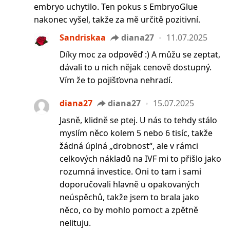
embryo uchytilo. Ten pokus s EmbryoGlue
nakonec vyšel, takže za mě určitě pozitivní.
Sandriskaa
diana27
11.07.2025
Díky moc za odpověď :) A můžu se zeptat,
dávali to u nich nějak cenově dostupný.
Vím že to pojišťovna nehradí.
diana27
diana27
15.07.2025
Jasně, klidně se ptej. U nás to tehdy stálo
myslím něco kolem 5 nebo 6 tisíc, takže
žádná úplná „drobnost“, ale v rámci
celkových nákladů na IVF mi to přišlo jako
rozumná investice. Oni to tam i sami
doporučovali hlavně u opakovaných
neúspěchů, takže jsem to brala jako
něco, co by mohlo pomoct a zpětně
nelituju.