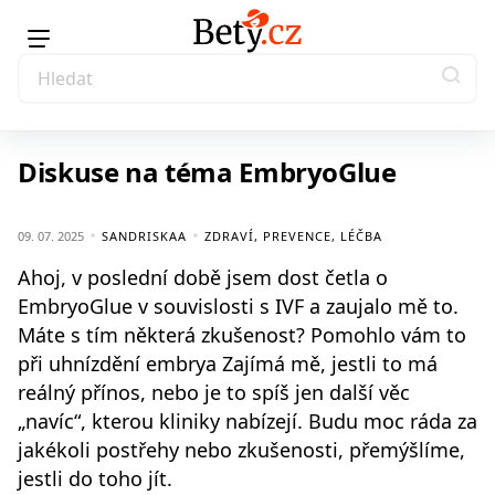
Diskuse na téma EmbryoGlue
09. 07. 2025
SANDRISKAA
ZDRAVÍ, PREVENCE, LÉČBA
Ahoj, v poslední době jsem dost četla o
EmbryoGlue v souvislosti s IVF a zaujalo mě to.
Máte s tím některá zkušenost? Pomohlo vám to
při uhnízdění embrya Zajímá mě, jestli to má
reálný přínos, nebo je to spíš jen další věc
„navíc“, kterou kliniky nabízejí. Budu moc ráda za
jakékoli postřehy nebo zkušenosti, přemýšlíme,
jestli do toho jít.