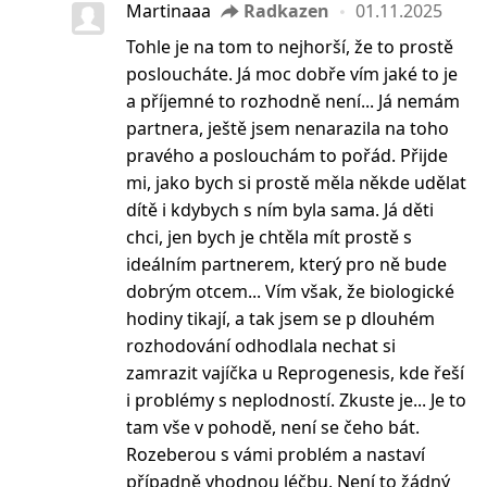
Martinaaa
Radkazen
01.11.2025
Tohle je na tom to nejhorší, že to prostě
posloucháte. Já moc dobře vím jaké to je
a příjemné to rozhodně není... Já nemám
partnera, ještě jsem nenarazila na toho
pravého a poslouchám to pořád. Přijde
mi, jako bych si prostě měla někde udělat
dítě i kdybych s ním byla sama. Já děti
chci, jen bych je chtěla mít prostě s
ideálním partnerem, který pro ně bude
dobrým otcem... Vím však, že biologické
hodiny tikají, a tak jsem se p dlouhém
rozhodování odhodlala nechat si
zamrazit vajíčka u Reprogenesis, kde řeší
i problémy s neplodností. Zkuste je... Je to
tam vše v pohodě, není se čeho bát.
Rozeberou s vámi problém a nastaví
případně vhodnou léčbu. Není to žádný