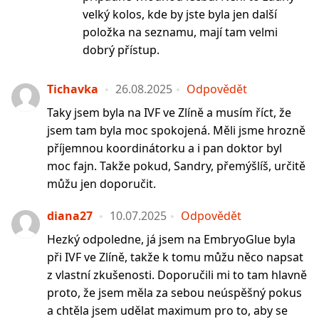
velký kolos, kde by jste byla jen další
položka na seznamu, mají tam velmi
dobrý přístup.
Tichavka
26.08.2025
Odpovědět
Taky jsem byla na IVF ve Zlíně a musím říct, že
jsem tam byla moc spokojená. Měli jsme hrozně
příjemnou koordinátorku a i pan doktor byl
moc fajn. Takže pokud, Sandry, přemýšlíš, určitě
můžu jen doporučit.
diana27
10.07.2025
Odpovědět
Hezký odpoledne, já jsem na EmbryoGlue byla
při IVF ve Zlíně, takže k tomu můžu něco napsat
z vlastní zkušenosti. Doporučili mi to tam hlavně
proto, že jsem měla za sebou neúspěšný pokus
a chtěla jsem udělat maximum pro to, aby se